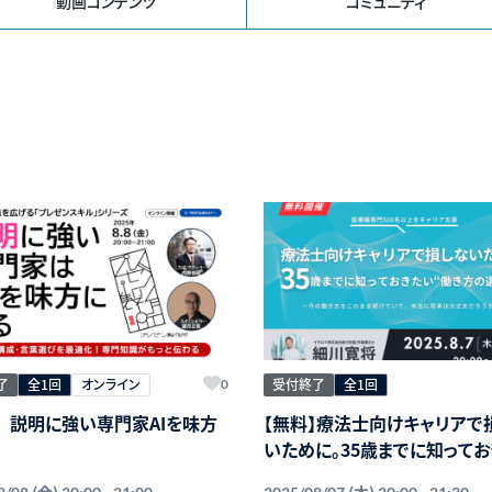
動画コンテンツ
コミュニティ
了
全1回
オンライン
受付終了
全1回
0
 説明に強い専門家AIを味方
【無料】療法士向けキャリアで
いために。35歳までに知ってお
い“働き方の選択肢”
(金)
(木)