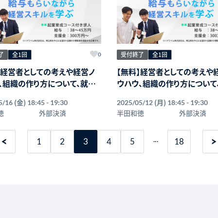
了
全1回
受付終了
全1回
0
】経営者としての考えや経営ノ
【無料】経営者としての考えや
、組織の作り方について、就業
ウハウ、組織の作り方について
ら学ぶことができる「起業育成
しながら学ぶことができる「起
(金)
(月)
5/16
18:45 - 19:30
2025/05/12
18:45 - 19:30
」オンライン説明会
コース」オンライン説明会
徳
外部決済
半田和徳
外部決済
...
1
2
3
4
5
18