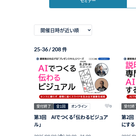
セミナー
件
25-36 / 208
受付終了
全1回
オンライン
受付終
0
第3回 AIでつくる「伝わるビジュア
第2回
ル」
にする
(金)