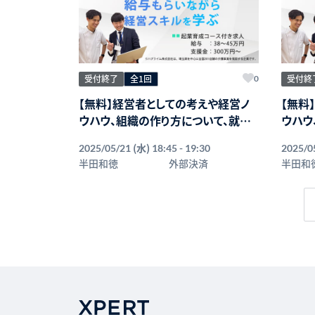
受付終了
全1回
受付終
0
【無料】経営者としての考えや経営ノ
【無料
ウハウ、組織の作り方について、就業
ウハウ
しながら学ぶことができる「起業育成
しなが
(水)
2025/05/21
18:45 - 19:30
2025/0
コース」オンライン説明会
コース
半田和徳
外部決済
半田和