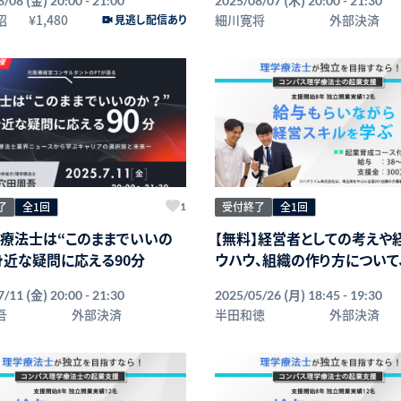
8/08
20:00 - 21:00
2025/08/07
20:00 - 21:30
昭
¥1,480
細川寛将
外部決済
見逃し配信あり
了
全1回
受付終了
全1回
1
】療法士は“このままでいいの
【無料】経営者としての考えや
身近な疑問に応える90分
ウハウ、組織の作り方について
しながら学ぶことができる「起
(金)
(月)
7/11
20:00 - 21:30
2025/05/26
18:45 - 19:30
コース」オンライン説明会
吾
外部決済
半田和徳
外部決済