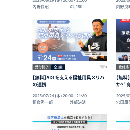
2025/08/29
20:00 - 21:00
2025/0
内野良昭
¥1,480
内野良
受付終了
全1回
受付終
0
【無料】ADLを支える福祉用具×リハ
【無料
の連携
か？”
(木)
2025/07/24
20:00 - 21:30
2025/0
稲嶺秀一郎
外部決済
穴田周