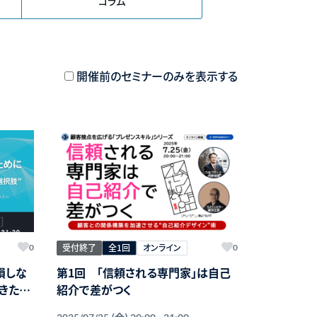
コラム
開催前のセミナーのみを表示する
受付終了
全1回
オンライン
0
0
損しな
第1回 「信頼される専門家」は自己
きた
紹介で差がつく
(金)