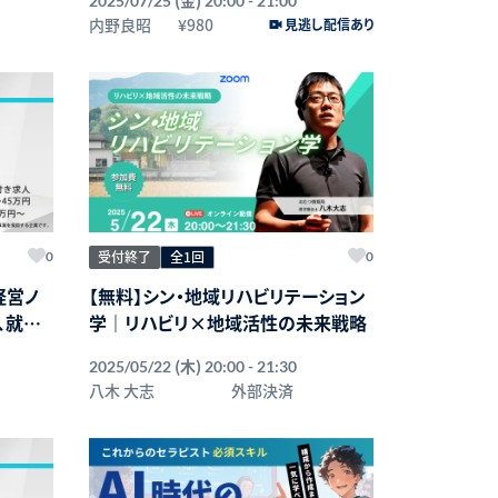
2025/07/25
20:00 - 21:00
内野良昭
¥980
見逃し配信あり
受付終了
全1回
0
0
経営ノ
【無料】シン・地域リハビリテーション
、就業
学｜リハビリ×地域活性の未来戦略
業育成
(木)
2025/05/22
20:00 - 21:30
八木 大志
外部決済