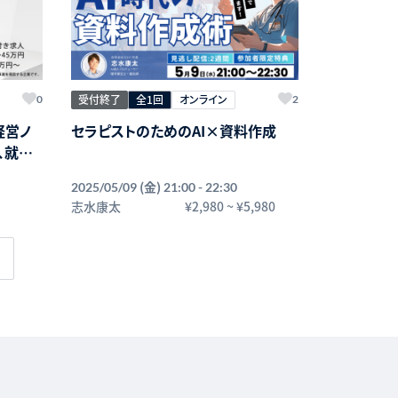
受付終了
全1回
オンライン
0
2
経営ノ
セラピストのためのAI×資料作成
、就業
業育成
(金)
2025/05/09
21:00 - 22:30
志水康太
¥2,980
~
¥5,980