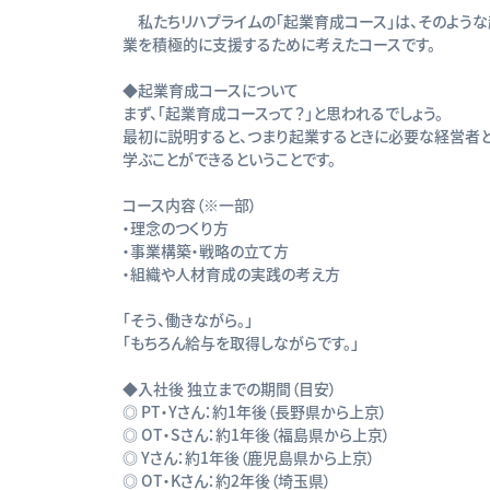
私たちリハプライムの「起業育成コース」は、そのよう
業を積極的に支援するために考えたコースです。
◆起業育成コースについて
まず、「起業育成コースって？」と思われるでしょう。
最初に説明すると、つまり起業するときに必要な経営者と
学ぶことができるということです。
コース内容（※一部）
・理念のつくり方
・事業構築・戦略の立て方
・組織や人材育成の実践の考え方
「そう、働きながら。」
「もちろん給与を取得しながらです。」
◆入社後 独立までの期間（目安）
◎ PT・Yさん：約1年後（長野県から上京）
◎ OT・Sさん：約1年後（福島県から上京）
◎ Yさん：約1年後（鹿児島県から上京）
◎ OT・Kさん：約2年後（埼玉県）