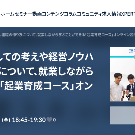
ホーム
セミナー
動画コンテンツ
コラム
コミュニティ
求人情報
XPERT
ウ、組織の作り方について、就業しながら学ぶことができる「起業育成コース」オンライン説
しての考えや経営ノウハ
について、就業しながら
「起業育成コース」オン
6
(金)
18:45-19:30
0