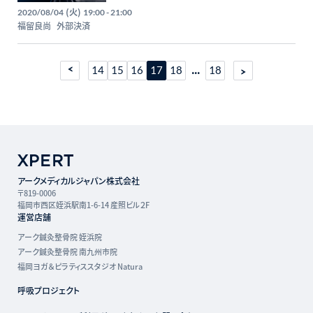
(火)
2020/08/04
19:00 - 21:00
福留良尚
外部決済
...
14
15
16
17
18
18
アークメディカルジャパン株式会社
〒819-0006
福岡市西区姪浜駅南1-6-14 産照ビル２F
運営店舗
アーク鍼灸整骨院 姪浜院
アーク鍼灸整骨院 南九州市院
福岡ヨガ＆ピラティススタジオ Natura
呼吸プロジェクト