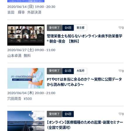
～いかにしてクライアントの問題を解決するか～
(日)
2020/06/14
19:00 - 20:30
吉田 輝幸
外部決済
受付終了
全6回
東京都
0
管理栄養士も知らないオンライン未病予防栄養学
®️ 朝会・夜会 【無料】
(土)
2020/06/27
09:00 - 11:00
山本卓満
無料
受付終了
全1回
大阪府
0
PTやOTは本当に余るのか？ ～実際に公開データ
から読み解いてみよう～
(木)
2020/06/04
20:00 - 21:00
穴田周吾
¥500
受付終了
全6回
0
【オンライン】医療職種のための起業・副業セミナー
（全国で受講可）