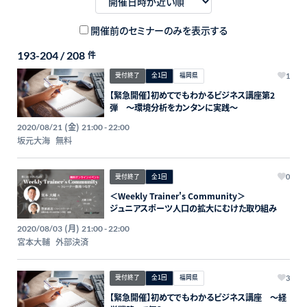
開催前のセミナーのみを表示する
193-204 / 208
件
受付終了
全1回
福岡県
1
【緊急開催】初めてでもわかるビジネス講座第2
弾 ～環境分析をカンタンに実践～
(金)
2020/08/21
21:00 - 22:00
坂元大海
無料
受付終了
全1回
0
＜Weekly Trainer's Community＞
ジュニアスポーツ人口の拡大にむけた取り組み
(月)
2020/08/03
21:00 - 22:00
宮本大輔
外部決済
受付終了
全1回
福岡県
3
【緊急開催】初めてでもわかるビジネス講座 ～経