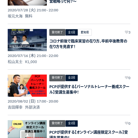
営戦略って何？～
(火)
2020/07/28
21:00 - 22:00
坂元大海
無料
受付終了
全1回
愛知県
3
コロナ前後で臨床実習の在り方、卒前卒後教育の
在り方を見直す！
(木)
2020/07/16
21:00 - 22:00
松山太士
¥1,000
受付終了
全2回
0
PCPが提供する【パーソナルトレーナー養成スクー
ル】受講生募集中！
(日)
2020/08/02
17:00 - 20:00
吉田輝幸
外部決済
受付終了
全2回
0
PCPが提供する【オンライン講座限定スクール】受
講生募集中！