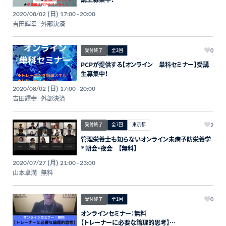
(日)
2020/08/02
17:00 - 20:00
吉田輝幸
外部決済
受付終了
全2回
0
PCPが提供する【オンライン 単科セミナー】受講
生募集中！
(日)
2020/08/02
17:00 - 20:00
吉田輝幸
外部決済
受付終了
全7回
東京都
2
管理栄養士も知らないオンライン未病予防栄養学
®️ 朝会・夜会 【無料】
(月)
2020/07/27
21:00 - 23:00
山本卓満
無料
受付終了
全1回
0
オンラインセミナー：無料
【トレーナーに必要な論理的思考】