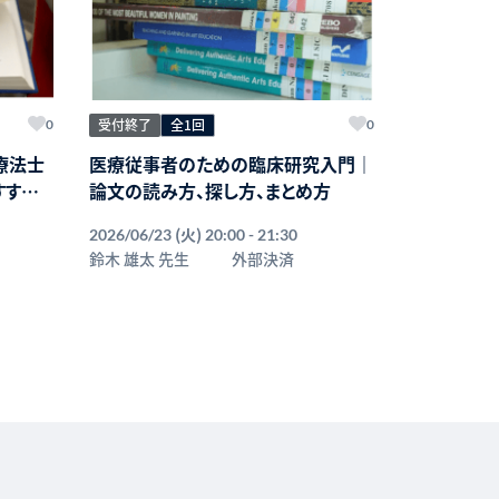
受付終了
全1回
0
0
療法士
医療従事者のための臨床研究入門｜
すすめ
論文の読み方、探し方、まとめ方
(火)
2026/06/23
20:00 - 21:30
鈴木 雄太 先生
外部決済