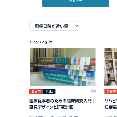
セミナー
件
1-12 / 43
募集中
全1回
募集中
0
医療従事者のための臨床研究入門｜
リハビ
研究デザインと研究計画
知症患
する地
(火)