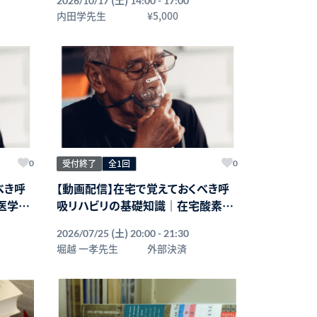
2026/10/17
14:00 - 17:00
う判断し、どう直したらよいのか〜
内田学先生
¥5,000
講師：内田学先生【主催：セラピストフ
ォーライフ】
受付終了
全1回
0
0
べき呼
【動画配信】在宅で覚えておくべき呼
医学と
吸リハビリの基礎知識｜在宅酸素療
法の注意点や関わり方
(土)
2026/07/25
20:00 - 21:30
堀越 一孝先生
外部決済