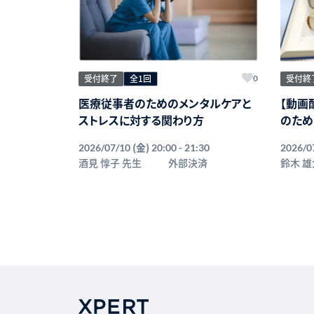
受付終了
全1回
受付終
0
医療従事者のためのメンタルケアと
【動画
ストレスに対する関わり方
のため
｜2群
(金)
2026/07/10
20:00 - 21:30
2026/0
酒見 惇子 先生
外部決済
鈴木 雄