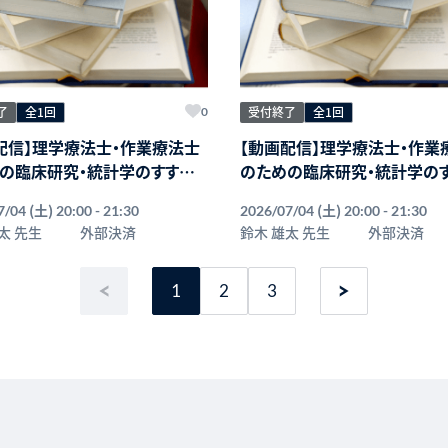
了
全1回
受付終了
全1回
0
配信】理学療法士・作業療法士
【動画配信】理学療法士・作業
の臨床研究・統計学のすすめ
のための臨床研究・統計学の
比較と3群比較（ANOVA)
｜2元配置分散分析とは？
(土)
(土)
7/04
20:00 - 21:30
2026/07/04
20:00 - 21:30
太 先生
外部決済
鈴木 雄太 先生
外部決済
1
2
3