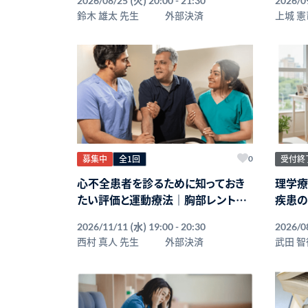
2026/08/25
20:00 - 21:30
2026/0
鈴木 雄太 先生
外部決済
上城 憲
募集中
全1回
受付終
0
心不全患者を診るために知っておき
理学療
たい評価と運動療法｜胸部レントゲ
疾患の
ンと心エコーの初歩
(水)
2026/11/11
19:00 - 20:30
2026/0
西村 真人 先生
外部決済
武田 智