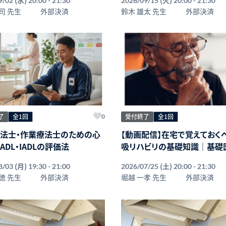
9/02
20:00 - 21:30
2026/09/15
20:00 - 21:30
司 先生
外部決済
鈴木 雄太 先生
外部決済
了
全1回
受付終了
全1回
0
法士・作業療法士のための心
【動画配信】在宅で覚えておく
ADL・IADLの評価法
吸リハビリの基礎知識｜基礎
評価技術
(月)
(土)
8/03
19:30 - 21:00
2026/07/25
20:00 - 21:30
徳 先生
外部決済
堀越 一孝 先生
外部決済