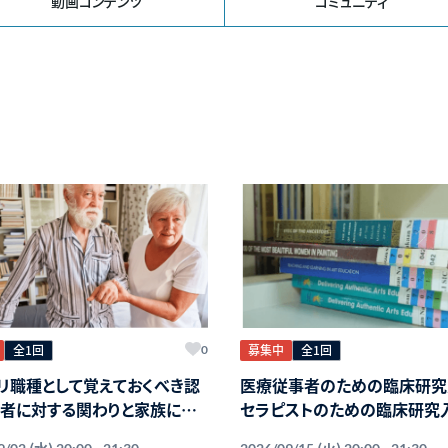
動画コンテンツ
コミュニティ
全1回
募集中
全1回
0
リ職種として覚えておくべき認
医療従事者のための臨床研究
者に対する関わりと家族に対
セラピストのための臨床研究
域支援
(水)
(火)