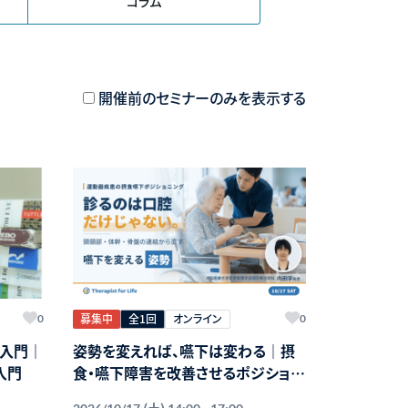
コラム
開催前のセミナーのみを表示する
募集中
全1回
オンライン
0
0
入門｜
姿勢を変えれば、嚥下は変わる｜摂
入門
食・嚥下障害を改善させるポジショニ
ング【運動器疾患編】〜どこを見て、ど
(土)