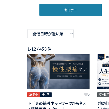
セミナー
件
1-12 / 453
募集中
全1回
受付終
0
下半身の筋膜ネットワークから考え
【無料
る慢性腰痛アプローチ
「人生