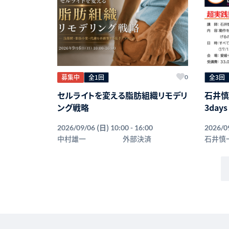
募集中
全1回
全3回
0
セルライトを変える脂肪組織リモデリ
石井
ング戦略
3da
(日)
2026/09/06
10:00 - 16:00
2026/0
中村雄一
外部決済
石井慎