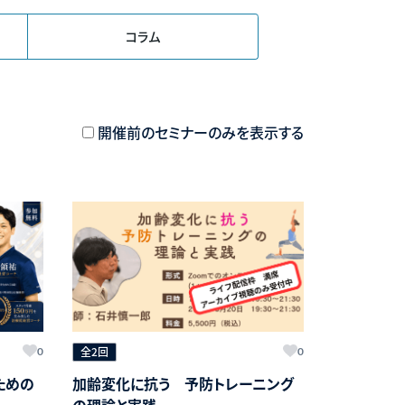
コラム
開催前のセミナーのみを表示する
全2回
0
0
ための
加齢変化に抗う 予防トレーニング
の理論と実践