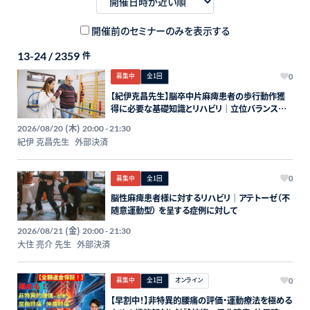
開催前のセミナーのみを表示する
13-24 / 2359
件
募集中
全1回
0
【紀伊克昌先生】脳卒中片麻痺患者の歩行動作獲
得に必要な基礎知識とリハビリ｜立位バランスに
おける姿勢制御のリハビリの進め方
(木)
2026/08/20
20:00 - 21:30
紀伊 克昌先生
外部決済
募集中
全1回
0
脳性麻痺患者様に対するリハビリ｜アテトーゼ（不
随意運動型） を呈する症例に対して
(金)
2026/08/21
20:00 - 21:30
大住 亮介 先生
外部決済
募集中
全1回
オンライン
0
【早割中！】非特異的腰痛の評価・運動療法を極める