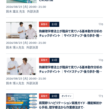
(火)
2026/08/25
20:00 - 21:30
鈴木 雄太 先生
外部決済
募集中
全1回
0
熟練理学療法士が臨床で見ている基本動作分析の
チェックポイント ｜サイドステップ・後ろ歩き・階段
昇降など
(火)
2026/08/25
20:00 - 21:30
鈴木 博人先生
外部決済
募集中
全1回
0
熟練理学療法士が臨床で見ている基本動作分析の
チェックポイント ｜サイドステップ・後ろ歩き・階段
昇降など
(火)
2026/08/25
20:00 - 21:30
鈴木 博人先生
外部決済
募集中
全5回
オンライン
1
肩関節リハビリテーション実践ガイド -機能解剖か
ら手術、理学療法から作業療法まで-