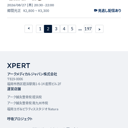
(木)
2026/08/27
20:30 - 22:00
郷間光正
¥2,800
~
¥3,300
見逃し配信あり
...
1
2
3
4
5
197
アークメディカルジャパン株式会社
〒819-0006
福岡市西区姪浜駅南1-6-14 産照ビル２F
運営店舗
アーク鍼灸整骨院 姪浜院
アーク鍼灸整骨院 南九州市院
福岡ヨガ＆ピラティススタジオ Natura
呼吸プロジェクト