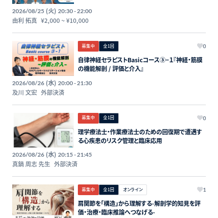
(火)
2026/08/25
20:30 - 22:00
由利 拓真
¥2,000
~
¥10,000
募集中
全1回
0
自律神経セラピストBasicコース③−１『神経・筋膜
の機能解剖 / 評価と介入』
(水)
2026/08/26
20:00 - 21:30
及川 文宏
外部決済
募集中
全1回
0
理学療法士・作業療法士のための回復期で遭遇す
る心疾患のリスク管理と臨床応用
(水)
2026/08/26
20:15 - 21:45
真鍋 周志 先生
外部決済
募集中
全1回
オンライン
1
肩関節を「構造」から理解する-解剖学的知見を評
価・治療・臨床推論へつなげる-