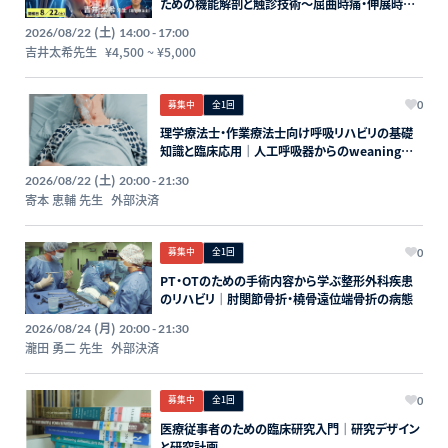
ための機能解剖と触診技術〜屈曲時痛・伸展時痛
の評価と運動療法を体系化する〜講師：吉井太希
(土)
2026/08/22
14:00 - 17:00
先生【主催：セラピストフォーライフ】
吉井太希先生
¥4,500
~
¥5,000
募集中
全1回
0
理学療法士・作業療法士向け呼吸リハビリの基礎
知識と臨床応用｜人工呼吸器からのweaningと
運動療法
(土)
2026/08/22
20:00 - 21:30
寄本 恵輔 先生
外部決済
募集中
全1回
0
PT・OTのための手術内容から学ぶ整形外科疾患
のリハビリ｜肘関節骨折・橈骨遠位端骨折の病態
(月)
2026/08/24
20:00 - 21:30
瀧田 勇二 先生
外部決済
募集中
全1回
0
医療従事者のための臨床研究入門｜研究デザイン
と研究計画