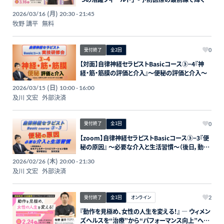
ャリア〜
(月)
2026/03/16
20:30 - 21:45
牧野 講平
無料
受付終了
全2回
0
【対面】自律神経セラピストBasicコース③−4『神
経・筋・筋膜の評価と介入』〜便秘の評価と介入〜
(日)
2026/03/15
10:00 - 16:00
及川 文宏
外部決済
受付終了
全1回
0
【zoom】自律神経セラピストBasicコース③−3『便
秘の原因』 〜必要な介入と生活習慣〜（後日，動画
配信あり）
(木)
2026/02/26
20:00 - 21:30
及川 文宏
外部決済
受付終了
全1回
オンライン
2
『動作を見極め、女性の人生を変える！』 ― ウィメン
ズヘルスを“治療”から“パフォーマンス向上”へ引