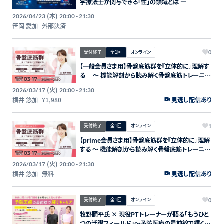
学療法士が関与できる「性」の領域とは ―
(木)
2026/04/23
20:00 - 21:30
笹岡 愛加
外部決済
受付終了
全1回
オンライン
0
【一般会員さま用】骨盤底筋群を『立体的に』理解す
る 〜 機能解剖から読み解く骨盤底筋トレーニン
グ 〜
(火)
2026/03/17
20:00 - 21:30
横井 悠加
¥1,980
見逃し配信あり
受付終了
全1回
オンライン
1
【prime会員さま用】骨盤底筋群を『立体的に』理解
する 〜 機能解剖から読み解く骨盤底筋トレーニン
グ 〜
(火)
2026/03/17
20:00 - 21:30
横井 悠加
無料
見逃し配信あり
受付終了
全1回
オンライン
0
牧野講平氏 × 現役PTトレーナーが語る「もうひと
つの活躍フィールド」〜予防医療の最前線で輝くキ