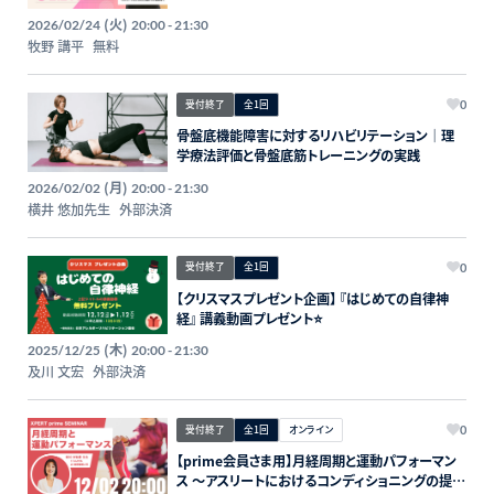
き上げるコンディショニング思考―
(火)
2026/02/24
20:00 - 21:30
牧野 講平
無料
受付終了
全1回
0
骨盤底機能障害に対するリハビリテーション｜理
学療法評価と骨盤底筋トレーニングの実践
(月)
2026/02/02
20:00 - 21:30
横井 悠加先生
外部決済
受付終了
全1回
0
【クリスマスプレゼント企画】 『はじめての自律神
経』 講義動画プレゼント⭐️
(木)
2025/12/25
20:00 - 21:30
及川 文宏
外部決済
受付終了
全1回
オンライン
0
【prime会員さま用】月経周期と運動パフォーマン
ス 〜アスリートにおけるコンディショニングの提