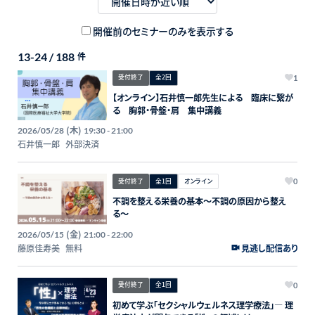
開催前のセミナーのみを表示する
13-24 / 188
件
受付終了
全2回
1
【オンライン】石井慎一郎先生による 臨床に繋が
る 胸郭・骨盤・肩 集中講義
(木)
2026/05/28
19:30 - 21:00
石井慎一郎
外部決済
受付終了
全1回
オンライン
0
不調を整える栄養の基本〜不調の原因から整え
る〜
(金)
2026/05/15
21:00 - 22:00
藤原佳寿美
無料
見逃し配信あり
受付終了
全1回
0
初めて学ぶ「セクシャルウェルネス理学療法」― 理