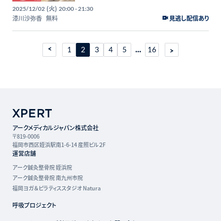
案〜
(火)
2025/12/02
20:00 - 21:30
漆川沙弥香
無料
見逃し配信あり
...
1
2
3
4
5
16
アークメディカルジャパン株式会社
〒819-0006
福岡市西区姪浜駅南1-6-14 産照ビル２F
運営店舗
アーク鍼灸整骨院 姪浜院
アーク鍼灸整骨院 南九州市院
福岡ヨガ＆ピラティススタジオ Natura
呼吸プロジェクト