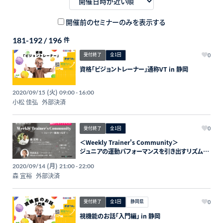
開催前のセミナーのみを表示する
181-192 / 196
件
受付終了
全1回
0
資格「ビジョントレーナー」通称VT in 静岡
(火)
2020/09/15
09:00 - 16:00
小松 佳弘
外部決済
受付終了
全1回
0
＜Weekly Trainer's Community＞
ジュニアの運動パフォーマンスを引き出すリズムト
レーニング
(月)
2020/09/14
21:00 - 22:00
森 宜裕
外部決済
受付終了
全1回
静岡県
0
視機能のお話「入門編」 in 静岡