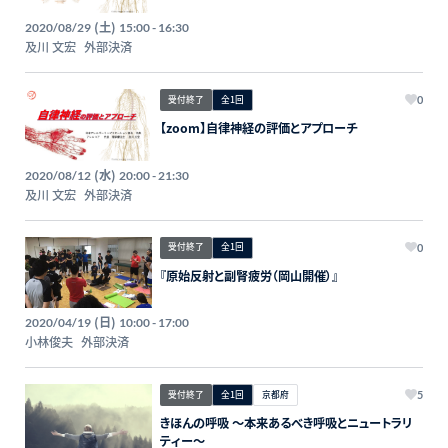
(土)
2020/08/29
15:00 - 16:30
及川 文宏
外部決済
受付終了
全1回
0
【zoom】自律神経の評価とアプローチ
(水)
2020/08/12
20:00 - 21:30
及川 文宏
外部決済
受付終了
全1回
0
『原始反射と副腎疲労（岡山開催）』
(日)
2020/04/19
10:00 - 17:00
小林俊夫
外部決済
受付終了
全1回
京都府
5
きほんの呼吸 〜本来あるべき呼吸とニュートラリ
ティー〜