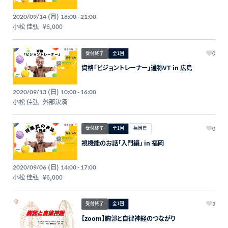
(月)
2020/09/14
18:00 - 21:00
小松 佳弘
¥6,000
受付終了
全1回
0
資格「ビジョントレーナー」通称VT in 広島
(日)
2020/09/13
10:00 - 16:00
小松 佳弘
外部決済
受付終了
全1回
福岡県
0
視機能のお話「入門編」 in 福岡
(日)
2020/09/06
14:00 - 17:00
小松 佳弘
¥6,000
受付終了
全1回
2
【zoom】胸郭と自律神経のつながり