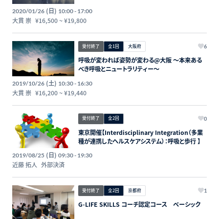
(日)
2020/01/26
10:00 - 17:00
大貫 崇
¥16,500
~
¥19,800
受付終了
全1回
大阪府
6
呼吸が変われば姿勢が変わる@大阪 〜本来ある
べき呼吸とニュートラリティー〜
(土)
2019/10/26
10:30 - 16:30
大貫 崇
¥16,200
~
¥19,440
受付終了
全2回
0
東京開催【Interdisciplinary Integration（多業
種が連携したヘルスケアシステム）：呼吸と歩行 】
(日)
2019/08/25
09:30 - 19:30
近藤 拓人
外部決済
受付終了
全2回
京都府
1
G-LIFE SKILLS コーチ認定コース ベーシック