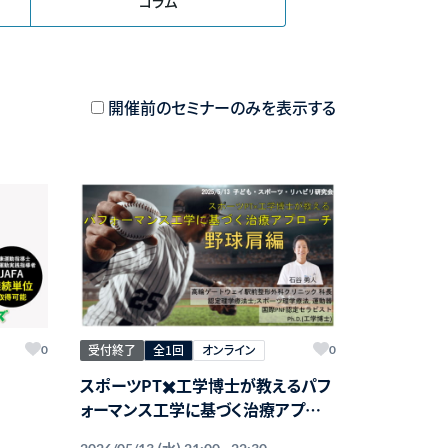
コラム
開催前のセミナーのみを表示する
受付終了
全1回
オンライン
0
0
スポーツPT✖️工学博士が教えるパフ
ォーマンス工学に基づく治療アプロー
チ〜野球肩編〜
(水)