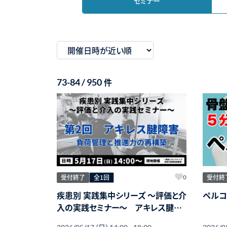
セミナー
件
73-84 / 950
受付終了
全1回
受付終
0
疾患別 実践集中シリーズ 〜評価と介
ペルコ
入の実践セミナー〜 アキレス腱障
害 ― 負荷管理と推進力の再構築 ―
(日)