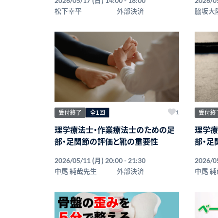
2026/05/17
14:00 - 18:00
2026/0
松下幸平
外部決済
脇坂大
受付終了
全1回
受付終
1
理学療法士・作業療法士のための足
理学療
部・足関節の評価と靴の重要性
部・足
(月)
2026/05/11
20:00 - 21:30
2026/0
中尾 純哉先生
外部決済
中尾 