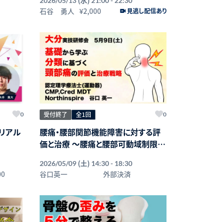
2026/05/13
21:00 - 22:30
石谷 勇人
¥2,000
見逃し配信あり
受付終了
全1回
0
0
リアル
腰痛・腰部関節機能障害に対する評
価と治療 ～腰痛と腰部可動域制限に
対する徒手療法～
(土)
2026/05/09
14:30 - 18:30
00
谷口英一
外部決済