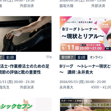
5/16
14:00 - 15:30
2026/05/16
10:00 - 13:00
陽
外部決済
脇坂大陽
外部決済
了
全1回
受付終了
全1回
オンライン
0
法士・作業療法士のための足
Bリーグ ～トレーナー現状と
関節の評価と靴の重要性
～ 講師：永井貴大
(月)
(月)
5/11
20:00 - 21:30
2026/05/11
20:00 - 21:00
純哉先生
外部決済
永井貴大
¥500
~
¥2,0