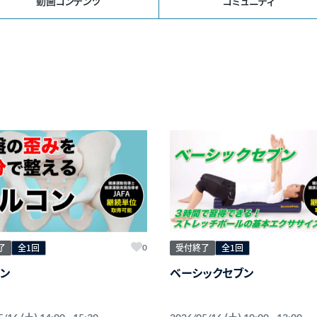
動画コンテンツ
コミュニティ
了
全1回
受付終了
全1回
0
ン
ベーシックセブン
(土)
(土)