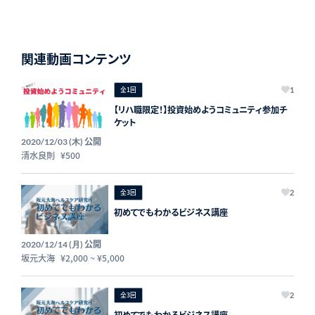
関連動画コンテンツ
全1回
1
【リハ職限定！】投資始めようコミュニティ参加チ
ケット
公開
2020/12/03 (木)
清水良則
¥500
全3回
2
初めてでもわかるビジネス講座
公開
2020/12/14 (月)
坂元大海
¥2,000
~
¥5,000
全3回
2