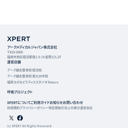
アークメディカルジャパン株式会社
〒819-0006
福岡市西区姪浜駅南1-6-14 産照ビル２F
運営店舗
アーク鍼灸整骨院 姪浜院
アーク鍼灸整骨院 南九州市院
福岡ヨガ＆ピラティススタジオ Natura
呼吸プロジェクト
XPERTについて
ご利用ガイド
お知らせ
お問い合わせ
利用規約
プライバシーポリシー
特定商取引法上の表示
運営会社
Twitterページ
Facebookページ
(c) XPERT All Rights Reserved.