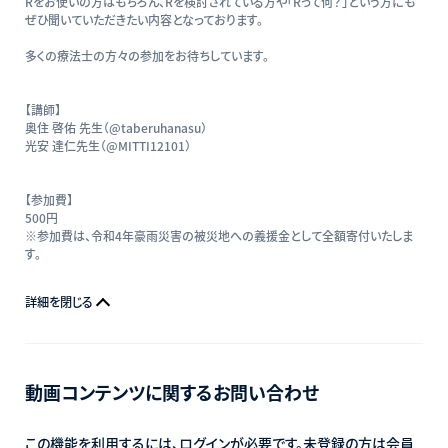
Rをお使いの方はもちろん、Rを検討されている方や「Rって何？」という方にも
ぜひ聞いていただきたい内容となっております。
多くの療法士の方々の参加をお待ちしています。
【講師】
奥住 啓佑 先生（@taberuhanasu）
光安 達仁先生（@MITTI12101）
【参加費】
500円
※参加費は、令和4年豪雨災害の被災地への義援金として全額寄付いたしま
す。
詳細を閉じる
動画コンテンツに関するお問い合わせ
この機能を利用するには、ログインが必要です。未登録の方は会員