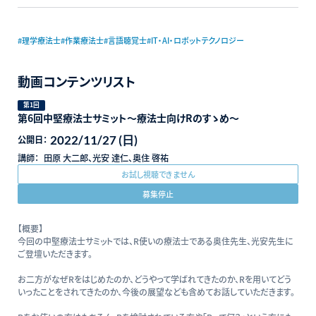
#理学療法士
#作業療法士
#言語聴覚士
#IT・AI・ロボットテクノロジー
動画コンテンツリスト
第1回
第6回中堅療法士サミット〜療法士向けRのすゝめ〜
2022/11/27 (日)
公開日：
講師：
田原 大二郎、光安 達仁、奥住 啓祐
お試し視聴できません
募集停止
【概要】
今回の中堅療法士サミットでは、R使いの療法士である奥住先生、光安先生に
ご登壇いただきます。
お二方がなぜRをはじめたのか、どうやって学ばれてきたのか、Rを用いてどう
いったことをされてきたのか、今後の展望なども含めてお話していただきます。