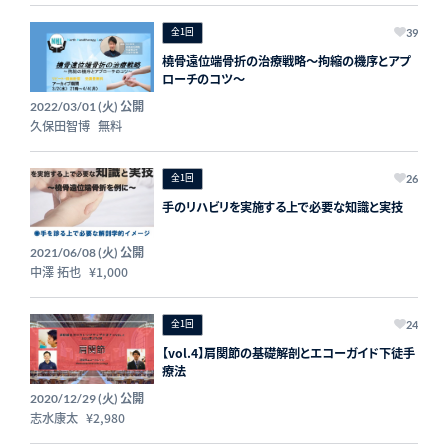
全1回
39
橈骨遠位端骨折の治療戦略～拘縮の機序とアプ
ローチのコツ～
公開
2022/03/01 (火)
久保田智博
無料
全1回
26
手のリハビリを実施する上で必要な知識と実技
公開
2021/06/08 (火)
中澤 拓也
¥1,000
全1回
24
【vol.4】肩関節の基礎解剖とエコーガイド下徒手
療法
公開
2020/12/29 (火)
志水康太
¥2,980