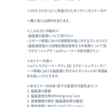
※2021.10/30（土）に実施されたオンラインセミナーの
※購入者には資料を送ります。
≪こんな方にお勧め≫
・脳振盪の基礎について知りたい
・スポーツ現場における頭頸部外傷に対するプレホスピ
・脳振盪受傷から段階的競技復帰までの実際について知
・ラグビートップチームのトレーナーの話を聞きたい
≪セミナー内容≫
ジャパンラグビーリーグワン（旧：ラグビートップリーグ）「
ーツ現場における脳振盪に対するマネジメントの『実践編
をお話しいただきます。
≪本セミナーの内容（若干の変更の可能性あり）≫
１．脳振盪の基礎
２．脳振盪発生時のEmergency Care
３．医療機関の受診（脳振盪診断の確定）
４．競技復帰に向けたリハビリテーション