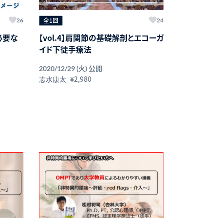
全1回
26
24
必要な
【vol.4】肩関節の基礎解剖とエコーガ
イド下徒手療法
公開
2020/12/29 (火)
志水康太
¥2,980