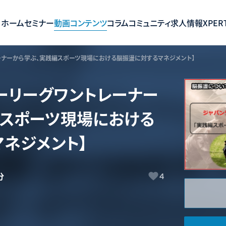
ホーム
セミナー
動画コンテンツ
コラム
コミュニティ
求人情報
XPERT
ーナーから学ぶ、実践編スポーツ現場における脳振盪に対するマネジメント】
ーリーグワントレーナー
編スポーツ現場における
ネジメント】
分
4