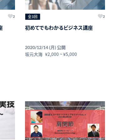
全3回
2
2
座
初めてでもわかるビジネス講座
公開
2020/12/14 (月)
坂元大海
¥2,000
~
¥5,000