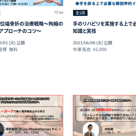
全1回
39
位端骨折の治療戦略～拘縮の
手のリハビリを実施する上で
アプローチのコツ～
知識と実技
公開
公開
3/01 (火)
2021/06/08 (火)
智博
無料
中澤 拓也
¥1,000