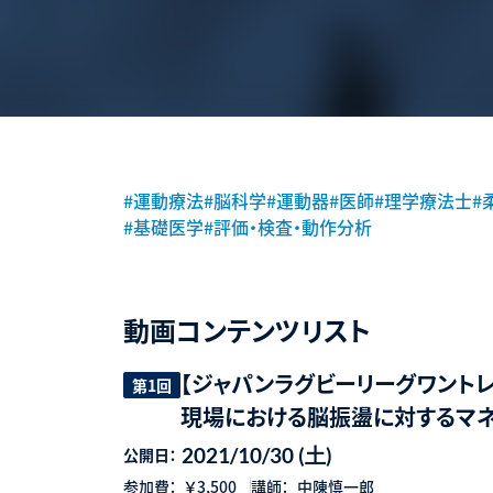
#運動療法
#脳科学
#運動器
#医師
#理学療法士
#
#基礎医学
#評価・検査・動作分析
動画コンテンツリスト
【ジャパンラグビーリーグワント
第1回
現場における脳振盪に対するマネ
2021/10/30 (土)
公開日：
参加費：
￥3,500
講師：
中陳慎一郎