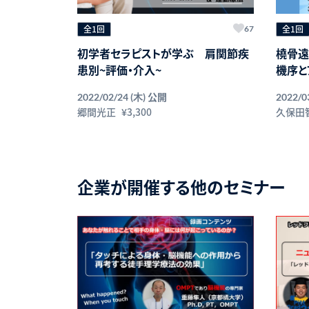
全1回
全1回
67
初学者セラピストが学ぶ 肩関節疾
橈骨遠
患別~評価・介入~
機序と
公開
2022/02/24 (木)
2022/0
郷間光正
¥3,300
久保田
企業が開催する他のセミナー