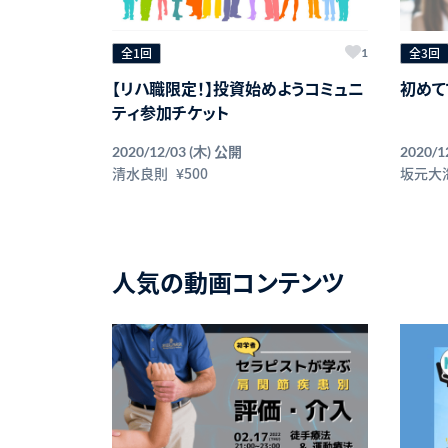
全1回
全3回
1
【リハ職限定！】投資始めようコミュニ
初めて
ティ参加チケット
公開
2020/12/03 (木)
2020/1
清水良則
¥500
坂元大
人気の動画コンテンツ