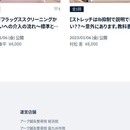
全1回
1
ドフラッグススクリーニングか
【ストレッチはIb抑制で説明で
いへの介入の流れ〜標準と筋
い？？～意外にあります。教科
面から〜】
ソほんと～】
公開
公開
1/06 (金)
2023/01/06 (金)
康平
¥4,000
村松 憲
¥8,000
運営店舗
アーク鍼灸整骨院 姪浜院
アーク鍼灸整骨院 南九州市院