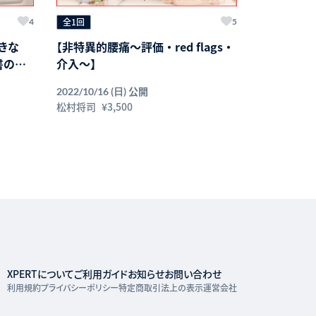
全1回
4
5
きな
【非特異的腰痛～評価 ・ red flags ・
書のウ
介入～】
公開
2022/10/16 (日)
松村将司
¥3,500
XPERTについて
ご利用ガイド
お知らせ
お問い合わせ
利用規約
プライバシーポリシー
特定商取引法上の表示
運営会社