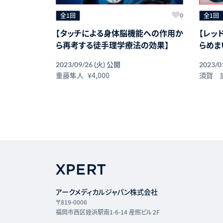
全1回
全1回
0
【タッチによる身体脳機能への作用か
【レッ
ら再考する徒手理学療法の効果】
らめま
膜の側
公開
2023/09/26 (火)
2023/0
重藤隼人
¥4,000
須賀 
アークメディカルジャパン株式会社
〒819-0006
福岡市西区姪浜駅南1-6-14 産照ビル２F