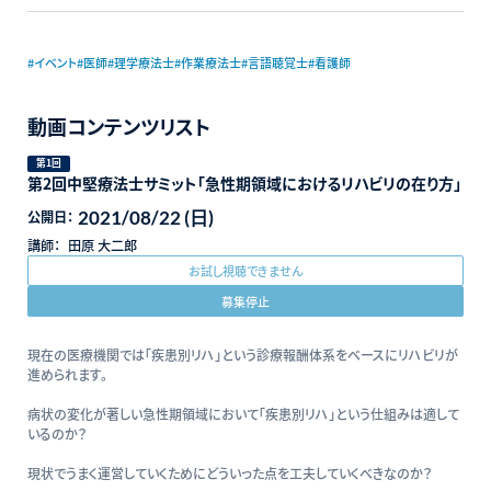
#イベント
#医師
#理学療法士
#作業療法士
#言語聴覚士
#看護師
動画コンテンツリスト
第1回
第2回中堅療法士サミット「急性期領域におけるリハビリの在り方」
2021/08/22 (日)
公開日：
講師：
田原 大二郎
お試し視聴できません
募集停止
現在の医療機関では「疾患別リハ」という診療報酬体系をベースにリハビリが
進められます。
病状の変化が著しい急性期領域において「疾患別リハ」という仕組みは適して
いるのか？
現状でうまく運営していくためにどういった点を工夫していくべきなのか？