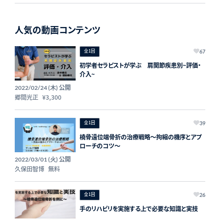
人気の動画コンテンツ
全1回
67
初学者セラピストが学ぶ 肩関節疾患別~評価・
介入~
公開
2022/02/24 (木)
郷間光正
¥3,300
全1回
39
橈骨遠位端骨折の治療戦略～拘縮の機序とアプ
ローチのコツ～
公開
2022/03/01 (火)
久保田智博
無料
全1回
26
手のリハビリを実施する上で必要な知識と実技