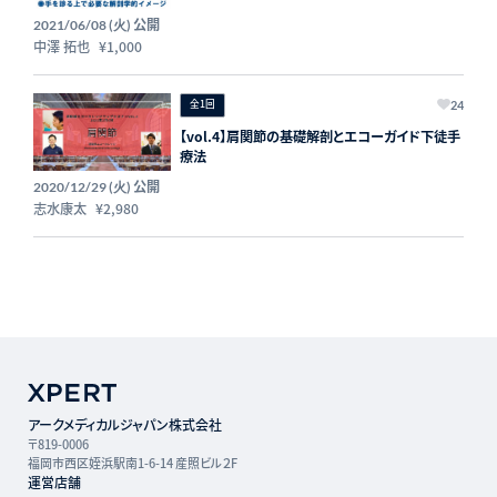
公開
2021/06/08 (火)
中澤 拓也
¥1,000
全1回
24
【vol.4】肩関節の基礎解剖とエコーガイド下徒手
療法
公開
2020/12/29 (火)
志水康太
¥2,980
アークメディカルジャパン株式会社
〒819-0006
福岡市西区姪浜駅南1-6-14 産照ビル２F
運営店舗