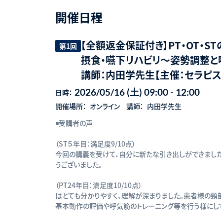
開催日程
【全額返金保証付き】PT・OT・
第1回
摂食・嚥下リハビリ〜姿勢調整と
講師：内田学先生【主催：セラピス
2026/05/16 (土) 09:00 - 12:00
日時：
開催場所：
オンライン
講師：
内田学先⽣
◾️受講者の声
（ST５年目：満足度9/10点）
今回の講義を受けて、自分に新たな引き出しができました
うございました。
（PT24年目：満足度10/10点）
はとても分かりやすく、理解が深まりました。患者様の頸
基本動作の評価や呼気筋のトレーニング等を行う様にして