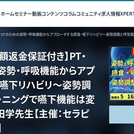
ホーム
セミナー
動画コンテンツ
コラム
コミュニティ
求人情報
XPERT
額返金保証付き】PT・
の姿勢・呼吸機能からアプ
・嚥下リハビリ〜姿勢調
ーニングで嚥下機能は変
田学先生【主催：セラピ
】