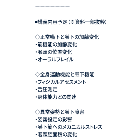
ーーーーーーー
◾️講義内容予定（※資料一部抜粋）
◇正常嚥下と嚥下の加齢変化
・筋機能の加齢変化
・喉頭の位置変化
・オーラルフレイル
◇全身運動機能と嚥下機能
・フィジカルアセスメント
・舌圧測定
・身体能力との関連
◇異常姿勢と嚥下障害
・姿勢設定の影響
・嚥下筋へのメカニカルストレス
・咽頭腔面積の変化