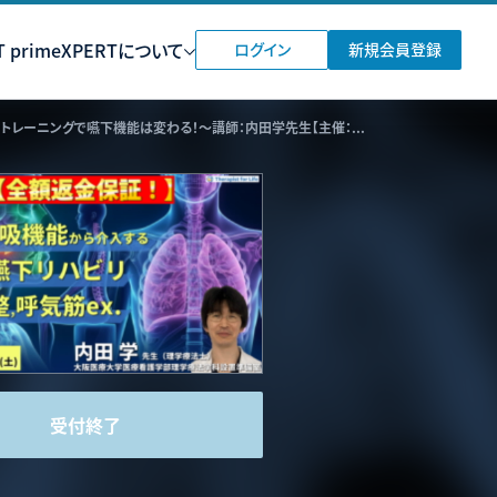
 prime
XPERTについて
ログイン
新規会員登録
※締切り間近【全額返金保証付き】PT・OT・STのための姿勢・呼吸機能からアプローチする摂食・嚥下リハビリ〜姿勢調整と呼気筋トレーニングで嚥下機能は変わる！〜講師：内田学先生【主催：セラピストフォーライフ】
受付終了