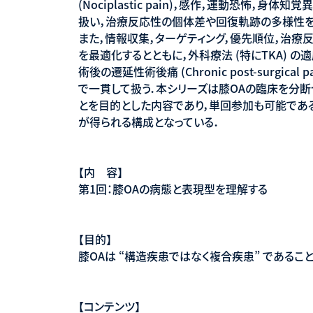
(Nociplastic pain)，感作，運動恐怖，身
扱い，治療反応性の個体差や回復軌跡の多様性を
また，情報収集，ターゲティング，優先順位，治
を最適化するとともに，外科療法 (特にTKA) の適応と術
術後の遷延性術後痛 (Chronic post-surgic
で一貫して扱う．本シリーズは膝OAの臨床を分断
とを目的とした内容であり，単回参加も可能であ
が得られる構成となっている．
【内 容】
第1回：膝OAの病態と表現型を理解する
【目的】
膝OAは “構造疾患ではなく複合疾患” であるこ
【コンテンツ】