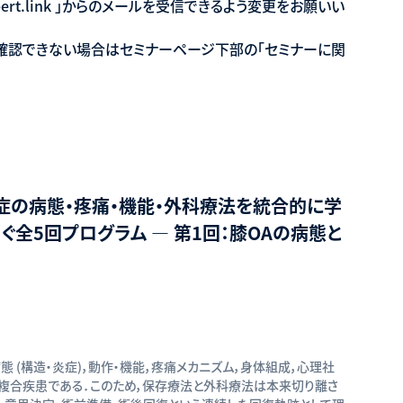
ert.link 」からのメールを受信できるよう変更をお願いい
も確認できない場合はセミナーページ下部の「セミナーに関
症の病態・疼痛・機能・外科療法を統合的に学
ぐ全5回プログラム ― 第1回：膝OAの病態と
病態 (構造・炎症)，動作・機能，疼痛メカニズム，身体組成，心理社
複合疾患である．このため，保存療法と外科療法は本来切り離さ