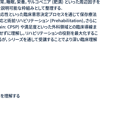
体知覚異常，睡眠，栄養，サルコペニア (肥満) といった周辺因子を
説明可能な枠組みとして整理する．
療反応性といった臨床意思決定プロセスを通じて保存療法
前リハビリテーション (Prehabilitation)，さらに
al pain: CPSP) や満足度といった外科領域との臨床導線ま
せずに理解し，リハビリテーションの役割を最大化するこ
るが，シリーズを通して受講することでより深い臨床理解
とを理解する