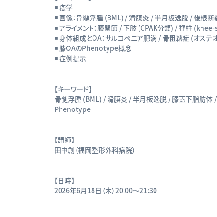
◾️ 疫学
◾️ 画像：骨髄浮腫 (BML) / 滑膜炎 / 半月板逸脱 / 後根
◾️ アライメント：膝関節 / 下肢 (CPAK分類) / 脊柱 (knee-s
◾️ 身体組成とOA：サルコペニア肥満 / 骨粗鬆症 (オス
◾️ 膝OAのPhenotype概念
◾️ 症例提示
【キーワード】
骨髄浮腫 (BML) / 滑膜炎 / 半月板逸脱 / 膝蓋下脂肪体 / 
Phenotype
【講師】
田中創（福岡整形外科病院）
【日時】
2026年6月18日（木）20:00〜21:30