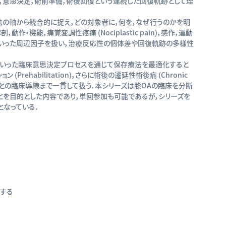
，意思決定，術前準備，術後回復という連続した回復軌跡として理
療法の軸から統合的に捉え，どの対象者に，何を，なぜ行うのかを明
，動作・機能，痛覚変調性疼痛 (Nociplastic pain)，感作，運動
 といった周辺因子を扱い，治療反応性の個体差や回復軌跡の多様性
といった臨床意思決定プロセスを通じて保存療法を最適化すると
Prehabilitation)，さらに術後の遷延性術後痛 (Chronic
いった外科領域との臨床導線まで一貫して扱う．本シリーズは膝OAの臨床を分断
とを目的とした内容であり，単回参加も可能であるが，シリーズを
なっている．
解する