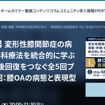
ホーム
セミナー
動画コンテンツ
コラム
コミュニティ
求人情報
XPERT
・疼痛・機能・外科療法を統合的に学ぶ ― 保存療法と術後回復をつなぐ全5回プログラム
】 変形性膝関節症の病
外科療法を統合的に学ぶ
後回復をつなぐ全5回プ
1回：膝OAの病態と表現型
8
(木)
20:00-21:30
0