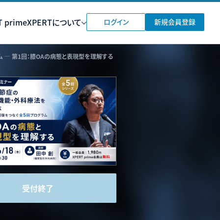
 prime
XPERTについて
ログイン
新規会員登録
 ― 第1回：膝OAの病態と表現型を理解する
受付終了