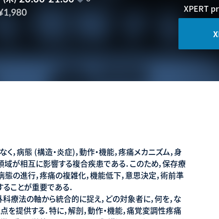
XPERT 
¥1,980
X
なく，病態 (構造・炎症)，動作・機能，疼痛メカニズム，身
領域が相互に影響する複合疾患である．このため，保存療
病態の進行，疼痛の複雑化，機能低下，意思決定，術前準
することが重要である．
・外科療法の軸から統合的に捉え，どの対象者に，何を，な
 の視点を提供する．特に，解剖，動作・機能，痛覚変調性疼痛