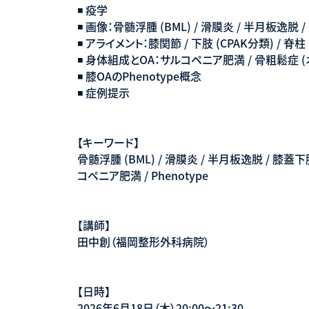
◾️ 疫学
◾️ 画像：骨髄浮腫 (BML) / 滑膜炎 / 半月板逸脱
◾️ アライメント：膝関節 / 下肢 (CPAK分類) / 脊柱 (k
◾️ 身体組成とOA：サルコペニア肥満 / 骨粗鬆症
◾️ 膝OAのPhenotype概念
◾️ 症例提示
【キーワード】
骨髄浮腫 (BML) / 滑膜炎 / 半月板逸脱 / 膝蓋下脂肪
コペニア肥満 / Phenotype
【講師】
田中創（福岡整形外科病院）
【日時】
2026年6月18日（木）20:00〜21:30