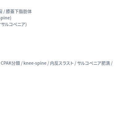
断裂 / 膝蓋下脂肪体
pine)
テオサルコペニア)
CPAK分類 / knee-spine / 内反スラスト / サルコペニア肥満 /