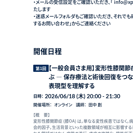
・メールの受信設定をご確認いただき、「 info@xp
たします
・迷惑メールフォルダもご確認いただき、それで
するお問い合わせ」からご連絡ください
開催日程
【一般会員さま用】変形性膝関節
第1回
ぶ ― 保存療法と術後回復をつな
表現型を理解する
2026/06/18 (木) 20:00 - 21:30
日時：
開催場所：
オンライン
講師：
田中 創
【概 要】
変形性膝関節症 (膝OA) は，単なる変性疾患ではなく，
会的因子，生活背景といった複数領域が相互に影響する