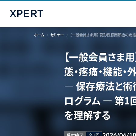
ホーム
セミナー
【一般会員さま用】 変形性膝関節症の病態
【一般会員さま用
態・疼痛・機能・
― 保存療法と術
ログラム ― 第
を理解する
2026/06/1
受付終了
全1回