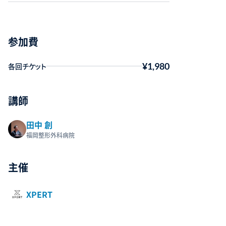
参加費
¥1,980
各回チケット
講師
田中 創
福岡整形外科病院
主催
XPERT