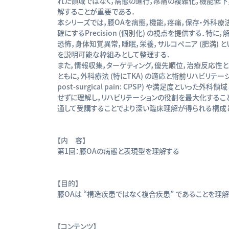
れた領域ではなく，病態の進行，疼痛の複雑化，機能低下
解することが重要である．
本シリーズでは，膝OAを病態，機能，疼痛，保存・外科
確にするPrecision (個別化) の視点を提供する．特に，解剖
恐怖，身体知覚異常，睡眠，栄養，サルコペニア (肥満)
を説明可能な枠組みとして整理する．
また，情報収集，ターゲティング，優先順位，治療反応性
ともに，外科療法 (特にTKA) の適応と術前リハビリテーション (
post-surgical pain: CPSP) や満足度と
せずに理解し，リハビリテーションの役割を最大化するこ
通して受講することでより深い臨床理解が得られる構成と
【内 容】
第1回：膝OAの病態と表現型を理解する
【目的】
膝OAは “構造疾患ではなく複合疾患” であることを理
【コンテンツ】