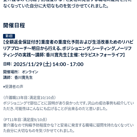
なくなっていた自分に大切なものを気づかせてくれました。
開催日程
第1回
【全額返金保証付き】重度者の重度化予防および生活改善ためのリハビ
リアプローチ～明日から行える、ポジショニング,シーティング,ノーリフ
ティングの実践～講師：香川寛先生【主催：セラピストフォーライフ】
2025/11/29 (土) 14:00 - 17:00
日時：
開催場所：
オンライン
講師：
香川寛先生
◾️受講者の声
（介護職13年目：満足度10/10点）
ポジショニングで部位ごとに説明があり良かったです。沢山の成功事例も紹介してい
ただき、可能性はこんなにも広げることが出来るのだと思いました。
（PT11年目：満足度9/10点）
要介護なので拘縮予防程度かな？と安易に発言する職場に疑問を持たなくなってい
た自分に大切なものを気づかせてくれました。