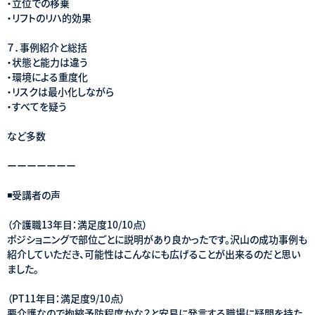
・立位での移乗
・リフトのリハ的効果
７．事例紹介と総括
・状態と能力は違う
・環境による重度化
・リスクは最小化しながら
・すべてを疑う
など多数
ーーーーーーー
◾️受講者の声
（介護職13年目：満足度10/10点）
ポジショニングで部位ごとに説明があり良かったです。沢山の成功事例も
紹介していただき、可能性はこんなにも広げることが出来るのだと思い
ました。
（PT11年目：満足度9/10点）
要介護なので拘縮予防程度かな？と安易に発言する職場に疑問を持た