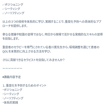
✅ポジショニング
✅シーティング
✅ノーリフティング
以上の３つの技術を体系的に学び、実践することで、重度化予防への具体的なアプ
ローチを提供します。
単なる理論や知識の習得ではなく、明日から現場で活かせる実践的なスキルの習得
を目指します。
重度者のセラピーを専門にされている香川寛先生から、環境調整を通じて患者の
QOLを本質的に向上させる方法を学び、
さらに貢献できるセラピストを目指してみませんか？
ーーーーーーー
◾️講義内容予定
１．重度化を予防するためのポイント
・ポジショニング
・シーティング
・ノーリフティング
・体系的実践