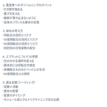
２．重度者へのポジショニングのポイント
・すき間を埋める
・重さを支える
・胸郭が落ち込まないように
・全体のバランス＆基本の反復
３．体位の考え方
・仰臥位の目的とリスク
・30度側臥位の目的とリスク
・90度側臥位の目的とリスク
・目的別の日常姿勢の配分
４．エアマットについての考察
・圧のかかる場所を変える
・基本的には仰臥位を想定
・高機能なものほどベッド上の生活
・90度側臥位との相性
５．座る支援（シーティング）
・安静≠活動
・疲労の影響
・変更のタイミング
・モジュール型とチルトリクライニング式の比較