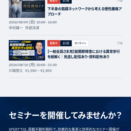
募集中
全1回
0
下半身の筋膜ネットワークから考える慢性腰痛ア
プローチ
(日)
2026/08/09
10:00 - 16:00
中村雄一
外部決済
募集中
全2回
オンライン
0
【一般会員さま用】股関節障害における異常歩行
を紐解く｜見逃し配信あり・資料配布あり
(月)
2026/08/10
20:00 - 21:30
川端悠士
¥1,980
~
¥2,800
セミナーを開催してみませんか？
XPERTでは、掲載手数料無料で、効果的な集客と効率的なセミナー開催が