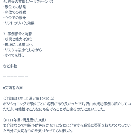
６．移乗の支援（ノーリフティング）
・臥位での移乗
・座位での移乗
・立位での移乗
・リフトのリハ的効果
７．事例紹介と総括
・状態と能力は違う
・環境による重度化
・リスクは最小化しながら
・すべてを疑う
など多数
ーーーーーーー
◾️受講者の声
（介護職13年目：満足度10/10点）
ポジショニングで部位ごとに説明があり良かったです。沢山の成功事例も紹介してい
ただき、可能性はこんなにも広げることが出来るのだと思いました。
（PT11年目：満足度9/10点）
要介護なので拘縮予防程度かな？と安易に発言する職場に疑問を持たなくなってい
た自分に大切なものを気づかせてくれました。