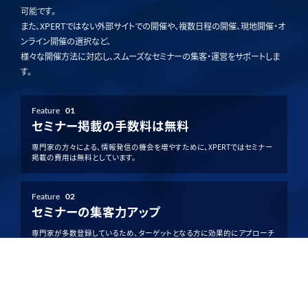
可能です。
また、XPERTではない外部サイトでの開催や、複数日程の開催、現地開催・オ
ンライン開催の選択など、
様々な開催方法に対応し、スムーズなセミナーの集客・運営をサポートしま
す。
Feature
01
セミナー掲載の手数料は無料
専門家の方々による、情報発信の機会を増やすために、XPERTではセミナー
掲載の費用は無料としています。
Feature
02
セミナーの集客力アップ
専門家が多数登録しているため、ターゲットとなる方に効果的にアプローチ
でき、集客力アップが期待できます。
Feature
03
柔軟な開催方法を選択可能