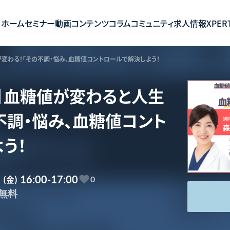
ホーム
セミナー
動画コンテンツ
コラム
コミュニティ
求人情報
XPERT
変わる！「その不調・悩み、血糖値コントロールで解決しよう！
】血糖値が変わると人生
不調・悩み、血糖値コント
う！
9
(金)
16:00-17:00
0
無料