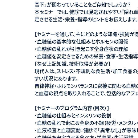
高下」が関わっていることをご存知でしょうか？
本セミナーでは、健診では見逃されやすい“隠れ
定させる生活・栄養・指導のヒントをお伝えします。
【セミナーを通して、主にどのような知識・技術が身
・血糖値の基本的な仕組みとホルモンの関係
・血糖値の乱れが引き起こす全身症状の理解
・血糖値を安定させるための栄養・食事・生活指
【なぜ上記知識、技術取得が必要か】
現代人は、ストレス・不規則な食生活・加工食品
すい状況にあります。
自律神経・ホルモンバランスに密接に関わる血糖
と血糖の視点を取り入れることで、包括的なアプ
【セミナーのプログラム内容（目次）】
・血糖値の仕組みとインスリンの役割
・血糖の乱れで起こる全身の不調（疲労・メンタル・
・血液検査と血糖変動：健診で「異常なし」が意味
・血糖値を安定させる食べ方・栄養素・生活習慣