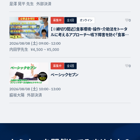
是澤 晃平 先生
外部決済
募集中
全1回
オンライン
0
【※締切り間近】食事環境・操作・介助法をトータ
ルに考えるアプローチ～嚥下障害を防ぐ「食事介
助」の実際～講師：内田学先生【主催：セラピスト
(土)
2026/08/08
09:00 - 12:00
フォーライフ】
内田学先生
¥4,500
~
¥5,000
募集中
全1回
0
ベーシックセブン
(土)
2026/08/08
10:00 - 13:00
脇坂大陽
外部決済