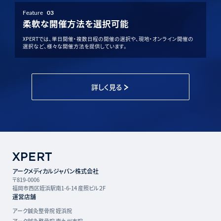
Feature
03
柔軟な開催方法を選択可能
XPERTでは、単日開催・複数日程の開催の選択や、現地・オンライン開催の
選択など、様々な開催方法を提供しています。
詳しく見る
アークメディカルジャパン株式会社
〒819-0006
福岡市西区姪浜駅南1-6-14 産照ビル２F
運営店舗
アーク鍼灸整骨院 姪浜院
アーク鍼灸整骨院 南九州市院