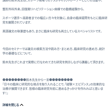
講師の鈴木先生は、スポーツ現場でのアスレティックトレーナーとしての活動や、
整形外科外来、回復期リハビリテーション病棟での勤務経験から、
スポーツ選手～高齢者までの幅広い方々を対象に、自身の臨床疑問をもとに臨床研
究を展開されています．
英語論文の執筆歴もあり、まさに臨床も研究も両立しているスペシャリストです。
今回のセミナーでは論文の検索方法や読み方・まとめ方、臨床研究の進め方、統計
学の基礎などについて、
鈴木先生がこれまで実際に行なわれてきた研究を例示しながら講義して頂きます。
●●●●●●●●鈴木先生から一言●●●●●●●●
『日々の臨床に研究的な視点を取り入れることで，「経験×エビデンス」の効果的な
治療が展開できます．皆様の臨床研究を前に進めるきっかけを作れればと思いま
す！』
詳細を閉じる