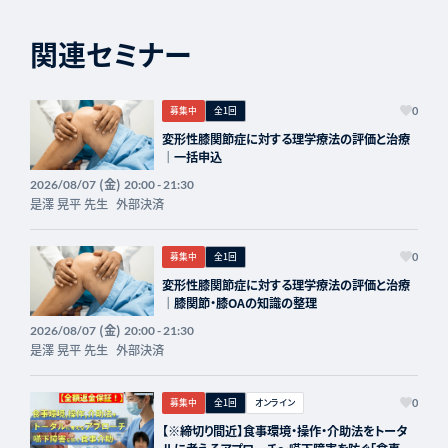
関連セミナー
募集中
全1回
0
変形性膝関節症に対する理学療法の評価と治療
｜一括申込
(金)
2026/08/07
20:00 - 21:30
是澤 晃平 先生
外部決済
募集中
全1回
0
変形性膝関節症に対する理学療法の評価と治療
｜膝関節・膝OAの知識の整理
(金)
2026/08/07
20:00 - 21:30
是澤 晃平 先生
外部決済
募集中
全1回
オンライン
0
【※締切り間近】食事環境・操作・介助法をトータ