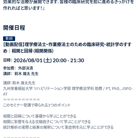
効果的な治療が展開できます．皆様の臨床研究を前に進めるきっかけを
作れればと思います！』
開催日程
第1回
【動画配信】理学療法士・作業療法士のための臨床研究・統計学のすす
め｜相関と回帰（相関関係）
2026/08/01 (土) 20:00 - 21:30
日時：
参加費：
外部決済
講師：
鈴木 雄太 先生
講師：鈴木 雄太先生
九州栄養福祉大学 リハビリテーション学部 理学療法学科 助教 / PT, PhD, JSPO-
AT
＝＝＝＝＝＝＝＝＝＝
このセミナー受講で得られる3つのポイント
相関と回帰について基礎から学ぶことができる
相関に影響を与える交絡因子について学ぶことができる
統計解析の実際と結果の解釈について実症例を元に学ぶことができる