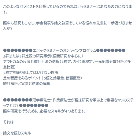
このようなセラピストを目指しているのであれば、当セミナーはあなたの力になりま
す。
臨床も研究もこなし、学会発表や論文執筆をしている憧れの先輩に一歩近づきませ
んか？
●●●●●●●●エポックセミナーのオンラインプログラム●●●●●●●●
2群または3群比較の研究事例（横断研究を中心に）
アウトカムの尺度と統計手法の選択（ｔ検定、カイ2乗検定、一元配置分散分析と多
重比較）
ｔ検定を繰り返してはいけない理由
差の程度をみるポイント（ｐ値と効果量、信頼区間）
統計解析と実際と結果の解釈
●●●●●●●●理学療法士・作業療法士が臨床研究を学ぶ上で重要な4つのステ
ップとは？●●●●●●●●
臨床研究を行うために、必要なスキルが４つあります。
それは
論文を読むスキル