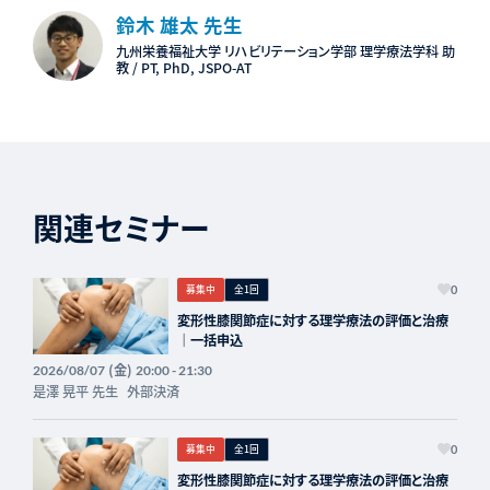
鈴木 雄太 先生
九州栄養福祉大学 リハビリテーション学部 理学療法学科 助
教 / PT, PhD, JSPO-AT
関連セミナー
募集中
全1回
0
変形性膝関節症に対する理学療法の評価と治療
｜一括申込
(金)
2026/08/07
20:00 - 21:30
是澤 晃平 先生
外部決済
募集中
全1回
0
変形性膝関節症に対する理学療法の評価と治療