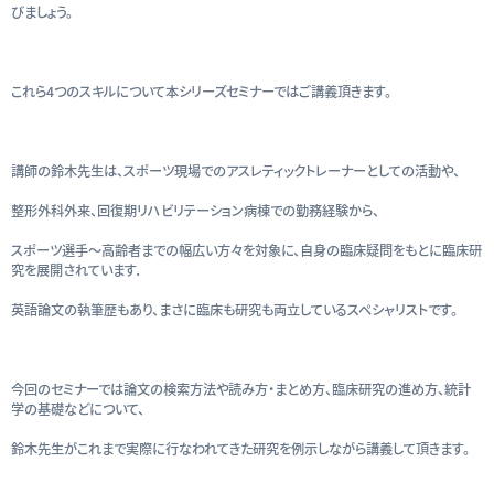
びましょう。
これら4つのスキルについて本シリーズセミナーではご講義頂きます。
講師の鈴木先生は、スポーツ現場でのアスレティックトレーナーとしての活動や、
整形外科外来、回復期リハビリテーション病棟での勤務経験から、
スポーツ選手～高齢者までの幅広い方々を対象に、自身の臨床疑問をもとに臨床研
究を展開されています．
英語論文の執筆歴もあり、まさに臨床も研究も両立しているスペシャリストです。
今回のセミナーでは論文の検索方法や読み方・まとめ方、臨床研究の進め方、統計
学の基礎などについて、
鈴木先生がこれまで実際に行なわれてきた研究を例示しながら講義して頂きます。