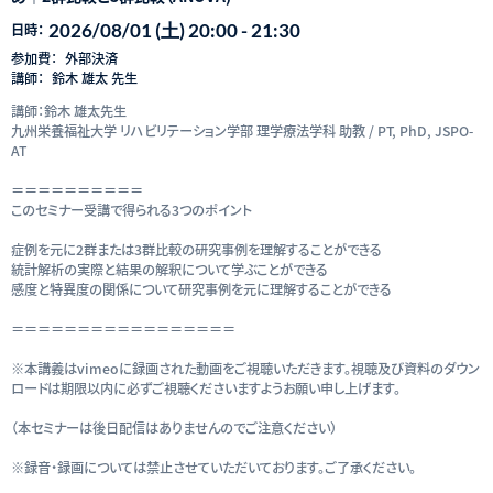
2026/08/01 (土) 20:00 - 21:30
日時：
参加費：
外部決済
講師：
鈴木 雄太 先生
講師：鈴木 雄太先生
九州栄養福祉大学 リハビリテーション学部 理学療法学科 助教 / PT, PhD, JSPO-
AT
＝＝＝＝＝＝＝＝＝＝
このセミナー受講で得られる3つのポイント
症例を元に2群または3群比較の研究事例を理解することができる
統計解析の実際と結果の解釈について学ぶことができる
感度と特異度の関係について研究事例を元に理解することができる
＝＝＝＝＝＝＝＝＝＝＝＝＝＝＝＝＝
※本講義はvimeoに録画された動画をご視聴いただきます。視聴及び資料のダウン
ロードは期限以内に必ずご視聴くださいますようお願い申し上げます。
（本セミナーは後日配信はありませんのでご注意ください）
※録音・録画については禁止させていただいております。ご了承ください。