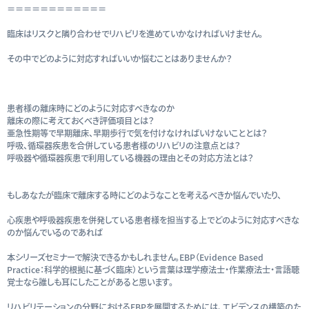
＝＝＝＝＝＝＝＝＝＝＝＝
臨床はリスクと隣り合わせでリハビリを進めていかなければいけません。
その中でどのように対応すればいいか悩むことはありませんか？
患者様の離床時にどのように対応すべきなのか
離床の際に考えておくべき評価項目とは？
亜急性期等で早期離床、早期歩行で気を付けなければいけないこととは？
呼吸、循環器疾患を合併している患者様のリハビリの注意点とは？
呼吸器や循環器疾患で利用している機器の理由とその対応方法とは？
もしあなたが臨床で離床する時にどのようなことを考えるべきか悩んでいたり、
心疾患や呼吸器疾患を併発している患者様を担当する上でどのように対応すべきな
のか悩んでいるのであれば
本シリーズセミナーで解決できるかもしれません。EBP（Evidence Based
Practice：科学的根拠に基づく臨床）という言葉は理学療法士・作業療法士・言語聴
覚士なら誰しも耳にしたことがあると思います。
リハビリテーションの分野におけるEBPを展開するためには、エビデンスの構築のた