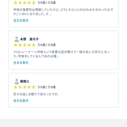
5.0
点 /
5.0
点
呼吸の重要性は理解していたけど、どうしたらいいのかわからなかったので
すごくタメになりました。そ...
全文を表示
永野 美代子
5.0
点 /
5.0
点
プロトレーナー×呼吸という貴重な話が聞けて一般の私にも学びになっ
た。呼吸をしている人であれば誰...
全文を表示
梶翔三
5.0
点 /
5.0
点
色々な話しを聞けて良かったです。
全文を表示