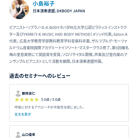
小島裕子
日本演奏連盟、DKBODY JAPAN
ピアニスト・ソプラノ・D.K.BODYネバダ州立大学公認ピラティスインストラク
ター及びYKMB（Y.K.MUSIC AND BODY METHOD）メソッド代表。Salon.K
代表。 広島大学教育学部教科教育学科音楽科卒業。ザルツブルグ・モーツァ
ルテウム音楽院国際アカデミードイツリート・マスタークラス修了。第5回榛名
梅の里音楽祭にて奨励賞を受賞。ソロリサイタル開催。声楽及び室内楽のア
ンサンブルピアニストとして活動を展開。日本演奏連盟所属。
過去のセミナーへのレビュー
藤岡良仁
5.0
点 /
5.0
点
呼吸に対するアプローチの可能性を感じました。
全文を表示
山口優希