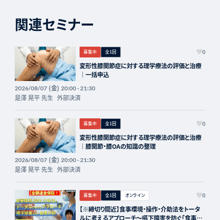
関連セミナー
募集中
全1回
0
変形性膝関節症に対する理学療法の評価と治療
｜一括申込
(金)
2026/08/07
20:00 - 21:30
是澤 晃平 先生
外部決済
募集中
全1回
0
変形性膝関節症に対する理学療法の評価と治療
｜膝関節・膝OAの知識の整理
(金)
2026/08/07
20:00 - 21:30
是澤 晃平 先生
外部決済
募集中
全1回
オンライン
0
【※締切り間近】食事環境・操作・介助法をトータ
ルに考えるアプローチ～嚥下障害を防ぐ「食事介