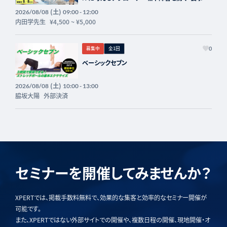
助」の実際～講師：内田学先生【主催：セラピスト
(土)
2026/08/08
09:00 - 12:00
フォーライフ】
内田学先生
¥4,500
~
¥5,000
募集中
全1回
0
ベーシックセブン
(土)
2026/08/08
10:00 - 13:00
脇坂大陽
外部決済
セミナーを開催してみませんか？
XPERTでは、掲載手数料無料で、効果的な集客と効率的なセミナー開催が
可能です。
また、XPERTではない外部サイトでの開催や、複数日程の開催、現地開催・オ