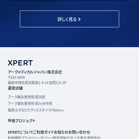
詳しく見る
アークメディカルジャパン株式会社
〒819-0006
福岡市西区姪浜駅南1-6-14 産照ビル２F
運営店舗
アーク鍼灸整骨院 姪浜院
アーク鍼灸整骨院 南九州市院
福岡ヨガ＆ピラティススタジオ Natura
呼吸プロジェクト
XPERTについて
ご利用ガイド
お知らせ
お問い合わせ
利用規約
プライバシーポリシー
特定商取引法上の表示
運営会社