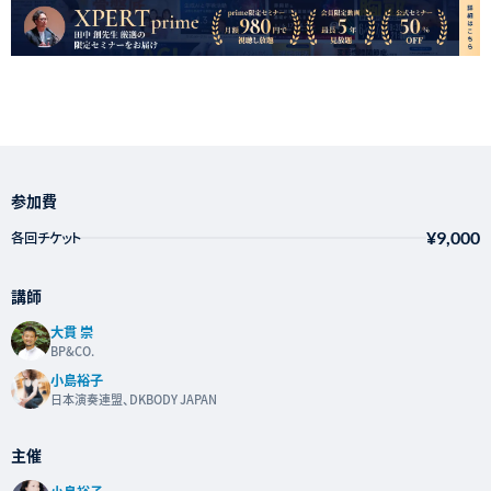
参加費
¥9,000
各回チケット
講師
大貫 崇
BP&CO.
小島裕子
日本演奏連盟、DKBODY JAPAN
主催