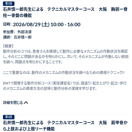
第1回
石井慎一郎先生による テクニカルマスターコース 大阪 胸郭ー脊
柱ー骨盤の機能
2026/08/29 (土) 10:00 - 16:00
日時：
参加費：
外部決済
講師：
石井慎一郎
【概要】
動作分析のコツは、患者さんを誘導して動作に必要なメカニズムの作動状況を確認
し、そのどこに問題があるかを明らかにし、次いで、そのメカニズムが作動しない原因
を調べ、問題点を明らかにすることです。
ここで重要なのは、動作のメカニズムの作動状況を調べるための誘導テクニック‼
BMTで開催する動作分析コース（実技講習会）では、寝返り・起き上がり・起立・歩行
のメカニズムの誘導方法の習得と動作分析の実践を学びます。
詳細を閉じる
第2回
石井慎一郎先生による テクニカルマスターコース 大阪 肩甲骨か
ら上肢および上肢リーチ機能