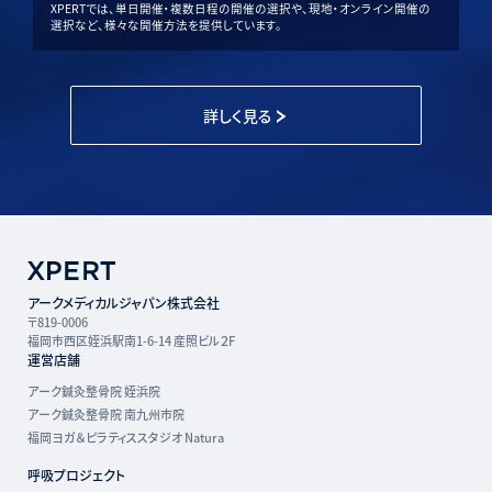
XPERTでは、単日開催・複数日程の開催の選択や、現地・オンライン開催の
選択など、様々な開催方法を提供しています。
詳しく見る
アークメディカルジャパン株式会社
〒819-0006
福岡市西区姪浜駅南1-6-14 産照ビル２F
運営店舗
アーク鍼灸整骨院 姪浜院
アーク鍼灸整骨院 南九州市院
福岡ヨガ＆ピラティススタジオ Natura
呼吸プロジェクト