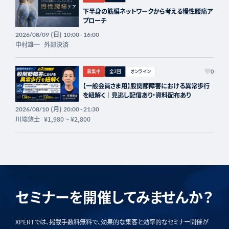
下半身の筋膜ネットワークから考える慢性腰痛ア
プローチ
(日)
2026/08/09
10:00 - 16:00
中村雄一
外部決済
募集中
全2回
オンライン
0
【一般会員さま用】股関節障害における異常歩行
を紐解く｜見逃し配信あり・資料配布あり
(月)
2026/08/10
20:00 - 21:30
川端悠士
¥1,980
~
¥2,800
セミナーを開催してみませんか？
XPERTでは、掲載手数料無料で、効果的な集客と効率的なセミナー開催が