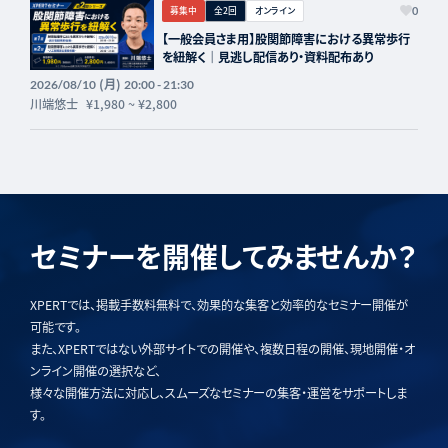
募集中
全2回
オンライン
0
【一般会員さま用】股関節障害における異常歩行
を紐解く｜見逃し配信あり・資料配布あり
(月)
2026/08/10
20:00 - 21:30
川端悠士
¥1,980
~
¥2,800
セミナーを開催してみませんか？
XPERTでは、掲載手数料無料で、効果的な集客と効率的なセミナー開催が
可能です。
また、XPERTではない外部サイトでの開催や、複数日程の開催、現地開催・オ
ンライン開催の選択など、
様々な開催方法に対応し、スムーズなセミナーの集客・運営をサポートしま
す。