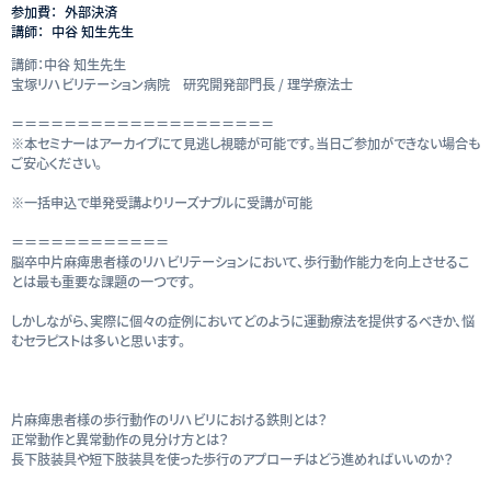
参加費：
外部決済
講師：
中谷 知生先生
講師：中谷 知生先生
宝塚リハビリテーション病院 研究開発部門長 / 理学療法士
＝＝＝＝＝＝＝＝＝＝＝＝＝＝＝＝＝＝＝＝
※本セミナーはアーカイブにて見逃し視聴が可能です。当日ご参加ができない場合も
ご安心ください。
※一括申込で単発受講よりリーズナブルに受講が可能
＝＝＝＝＝＝＝＝＝＝＝＝
脳卒中片麻痺患者様のリハビリテーションにおいて、歩行動作能力を向上させるこ
とは最も重要な課題の一つです。
しかしながら、実際に個々の症例においてどのように運動療法を提供するべきか、悩
むセラピストは多いと思います。
片麻痺患者様の歩行動作のリハビリにおける鉄則とは？
正常動作と異常動作の見分け方とは？
長下肢装具や短下肢装具を使った歩行のアプローチはどう進めればいいのか？