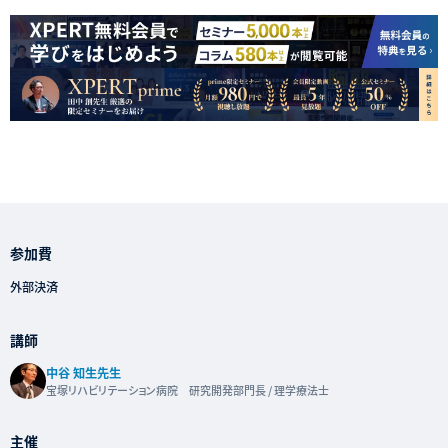
参加費
外部決済
講師
中谷 知生先生
宝塚リハビリテーション病院 研究開発部門長 / 理学療法士
主催