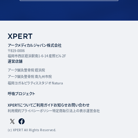
アークメディカルジャパン株式会社
〒819-0006
福岡市西区姪浜駅南1-6-14 産照ビル２F
運営店舗
アーク鍼灸整骨院 姪浜院
アーク鍼灸整骨院 南九州市院
福岡ヨガ＆ピラティススタジオ Natura
呼吸プロジェクト
XPERTについて
ご利用ガイド
お知らせ
お問い合わせ
利用規約
プライバシーポリシー
特定商取引法上の表示
運営会社
Twitterページ
Facebookページ
(c) XPERT All Rights Reserved.