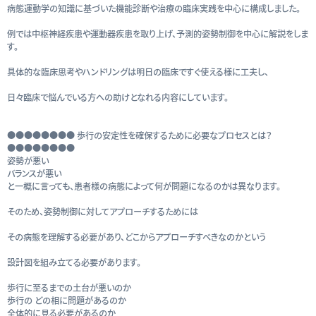
病態運動学の知識に基づいた機能診断や治療の臨床実践を中心に構成しました。
例では中枢神経疾患や運動器疾患を取り上げ、予測的姿勢制御を中心に解説をしま
す。
具体的な臨床思考やハンドリングは明日の臨床ですぐ使える様に工夫し、
日々臨床で悩んでいる方への助けとなれる内容にしています。
●●●●●●●● 歩行の安定性を確保するために必要なプロセスとは？
●●●●●●●●
姿勢が悪い
バランスが悪い
と一概に言っても、患者様の病態によって何が問題になるのかは異なります。
そのため、姿勢制御に対してアプローチするためには
その病態を理解する必要があり、どこからアプローチすべきなのかという
設計図を組み立てる必要があります。
歩行に至るまでの土台が悪いのか
歩行の どの相に問題があるのか
全体的に見る必要があるのか