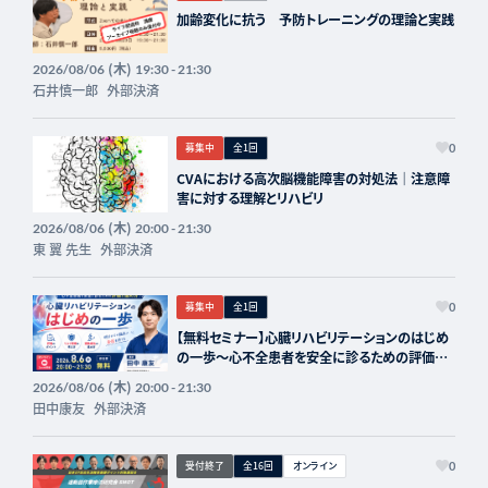
加齢変化に抗う 予防トレーニングの理論と実践
(木)
2026/08/06
19:30 - 21:30
石井慎一郎
外部決済
募集中
全1回
0
CVAにおける高次脳機能障害の対処法｜注意障
害に対する理解とリハビリ
(木)
2026/08/06
20:00 - 21:30
東 翼 先生
外部決済
募集中
全1回
0
【無料セミナー】心臓リハビリテーションのはじめ
の一歩〜心不全患者を安全に診るための評価と
進め方〜
(木)
2026/08/06
20:00 - 21:30
田中康友
外部決済
受付終了
全16回
オンライン
0