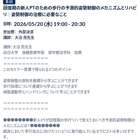
第1回
回復期の新人PTのための歩行の予測的姿勢制御のメカニズムとリハビ
リ｜姿勢制御の治療に必要なこと
2026/05/20 (水) 19:00 - 20:30
日時：
参加費：
外部決済
講師：
大沼 亮先生
講師：大沼 亮先生
目白大学 保健医療学部 理学療法学科 助教
＝＝＝＝＝＝＝＝＝＝＝＝
＝＝＝＝＝＝＝＝＝＝＝＝
このセミナー受講で得られる3つのポイント
姿勢調整の原則を基礎から学ぶことができます
歩行指導について基礎から学ぶことができます
病態運動学とハンドリングについて学ぶことができます
＝＝＝＝＝＝＝＝＝＝＝＝
＝＝＝＝＝＝＝＝＝＝＝＝
●●●●●●●●新人PTが回復期の歩行リハで覚えておくべき予測的姿勢制御の
メカニズムとは？●●●●●●●●
臨床において歩行自立に向けたリハビリに取り組んでいるセラピストは多いはずで
す。