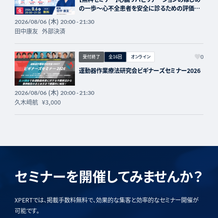
の一歩〜心不全患者を安全に診るための評価と
進め方〜
(木)
2026/08/06
20:00 - 21:30
田中康友
外部決済
受付終了
全16回
オンライン
0
運動器作業療法研究会ビギナーズセミナー2026
(木)
2026/08/06
20:00 - 21:30
久木﨑航
¥3,000
セミナーを開催してみませんか？
XPERTでは、掲載手数料無料で、効果的な集客と効率的なセミナー開催が
可能です。