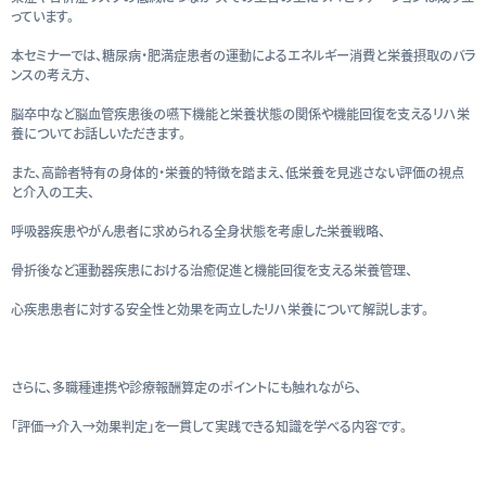
っています。
本セミナーでは、糖尿病・肥満症患者の運動によるエネルギー消費と栄養摂取のバラ
ンスの考え方、
脳卒中など脳血管疾患後の嚥下機能と栄養状態の関係や機能回復を支えるリハ栄
養についてお話しいただきます。
また、高齢者特有の身体的・栄養的特徴を踏まえ、低栄養を見逃さない評価の視点
と介入の工夫、
呼吸器疾患やがん患者に求められる全身状態を考慮した栄養戦略、
骨折後など運動器疾患における治癒促進と機能回復を支える栄養管理、
心疾患患者に対する安全性と効果を両立したリハ栄養について解説します。
さらに、多職種連携や診療報酬算定のポイントにも触れながら、
「評価→介入→効果判定」を一貫して実践できる知識を学べる内容です。