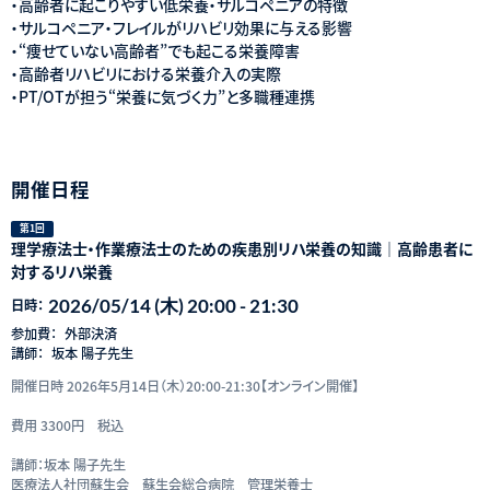
・高齢者に起こりやすい低栄養・サルコペニアの特徴
・サルコペニア・フレイルがリハビリ効果に与える影響
・“痩せていない高齢者”でも起こる栄養障害
・高齢者リハビリにおける栄養介入の実際
・PT/OTが担う“栄養に気づく力”と多職種連携
開催日程
第1回
理学療法士・作業療法士のための疾患別リハ栄養の知識｜高齢患者に
対するリハ栄養
2026/05/14 (木) 20:00 - 21:30
日時：
参加費：
外部決済
講師：
坂本 陽子先生
開催日時 2026年5月14日（木）20:00-21:30【オンライン開催】
費用 3300円 税込
講師：坂本 陽子先生
医療法人社団蘇生会 蘇生会総合病院 管理栄養士