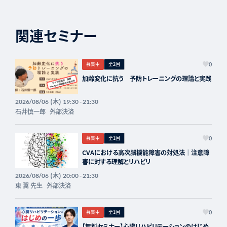
関連セミナー
募集中
全2回
0
加齢変化に抗う 予防トレーニングの理論と実践
(木)
2026/08/06
19:30 - 21:30
石井慎一郎
外部決済
募集中
全1回
0
CVAにおける高次脳機能障害の対処法｜注意障
害に対する理解とリハビリ
(木)
2026/08/06
20:00 - 21:30
東 翼 先生
外部決済
募集中
全1回
0
【無料セミナー】心臓リハビリテーションのはじめ