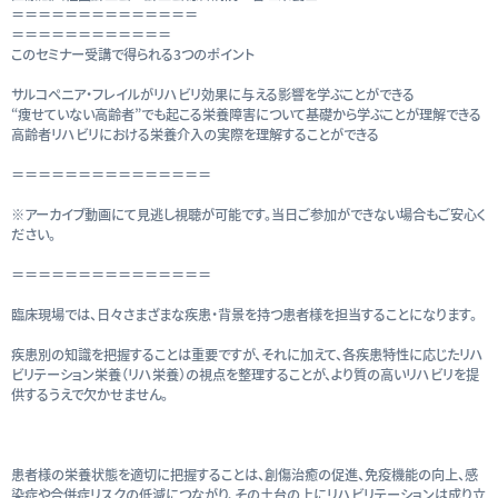
＝＝＝＝＝＝＝＝＝＝＝＝＝＝
＝＝＝＝＝＝＝＝＝＝＝＝
このセミナー受講で得られる3つのポイント
サルコペニア・フレイルがリハビリ効果に与える影響を学ぶことができる
“痩せていない高齢者”でも起こる栄養障害について基礎から学ぶことが理解できる
高齢者リハビリにおける栄養介入の実際を理解することができる
＝＝＝＝＝＝＝＝＝＝＝＝＝＝＝
※アーカイブ動画にて見逃し視聴が可能です。当日ご参加ができない場合もご安心く
ださい。
＝＝＝＝＝＝＝＝＝＝＝＝＝＝＝
臨床現場では、日々さまざまな疾患・背景を持つ患者様を担当することになります。
疾患別の知識を把握することは重要ですが、それに加えて、各疾患特性に応じたリハ
ビリテーション栄養（リハ栄養）の視点を整理することが、より質の高いリハビリを提
供するうえで欠かせません。
患者様の栄養状態を適切に把握することは、創傷治癒の促進、免疫機能の向上、感
染症や合併症リスクの低減につながり、その土台の上にリハビリテーションは成り立