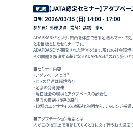
【JATA認定セミナー】アダプベ
第1回
2026/03/15 (日) 14:00 - 17:00
日時：
参加費：
外部決済
講師：
髙橋 憲司
ADAPBASE®という、凹凸を体感できる足踏みマット
とを目標としたセミナーです。
ADAPBASE®が開発された背景を知り、現代の社会環
その問題を解決する基となるADAPBASE®の取り扱いと
■セミナー内容
・アダプベースとは？
・ヒトの発達は環境依存
・足底の発育発達
・現在社会の環境とアダプベースの必要性
・足底の役割・指導の原則
・10種のエクササイズの解説と説明から、チャレンジ指導
■アダプテーション理論とは
人がこの地球上で活動していくときに必ず行う脳の適応（