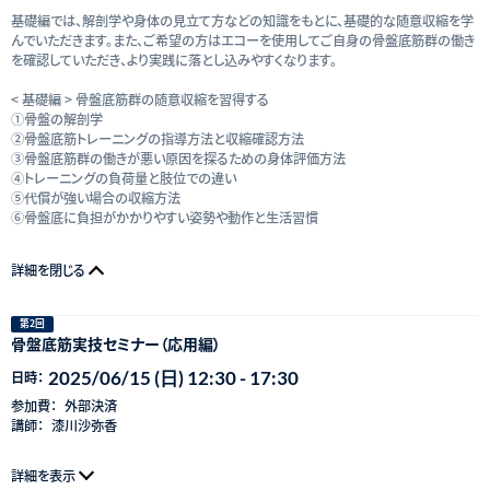
基礎編では、解剖学や身体の見立て方などの知識をもとに、基礎的な随意収縮を学
んでいただきます。また、ご希望の方はエコーを使用してご自身の骨盤底筋群の働き
を確認していただき、より実践に落とし込みやすくなります。
< 基礎編 > 骨盤底筋群の随意収縮を習得する
①骨盤の解剖学
②骨盤底筋トレーニングの指導方法と収縮確認方法
③骨盤底筋群の働きが悪い原因を探るための身体評価方法
④トレーニングの負荷量と肢位での違い
⑤代償が強い場合の収縮方法
⑥骨盤底に負担がかかりやすい姿勢や動作と生活習慣
詳細を閉じる
第2回
骨盤底筋実技セミナー（応用編）
2025/06/15 (日) 12:30 - 17:30
日時：
参加費：
外部決済
講師：
漆川沙弥香
詳細を表示