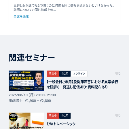
見逃し配信までたどり着くのに何度も同じ情報を読まないといけなかった。
講師についての同じ情報を何...
全文を表示
関連セミナー
募集中
全2回
オンライン
0
【一般会員さま用】股関節障害における異常歩行
を紐解く｜見逃し配信あり・資料配布あり
(月)
2026/08/10
20:00 - 21:30
川端悠士
¥1,980
~
¥2,800
募集中
全1回
0
ひめトレベーシック