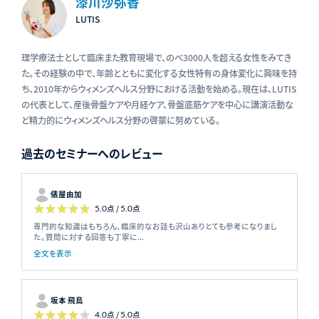
漆川沙弥香
LUTIS
理学療法士として臨床また教育現場で、のべ3000人を超える女性をみてき
た。その経験の中で、年齢とともに変化する女性特有の身体変化に興味を持
ち、2010年からウィメンズヘルス分野における活動を始める。現在は、LUTIS
の代表として、産後骨盤ケアや月経ケア、骨盤底筋ケアを中心に講演活動な
ど精力的にウィメンズヘルス分野の啓蒙に努めている。
過去のセミナーへのレビュー
俵屋由加
5.0
点 /
5.0
点
専門的な知識はもちろん、臨床的なお話も沢山ありとても参考になりまし
た。質問に対する回答も丁寧に...
全文を表示
坂本 飛鳥
4.0
点 /
5.0
点