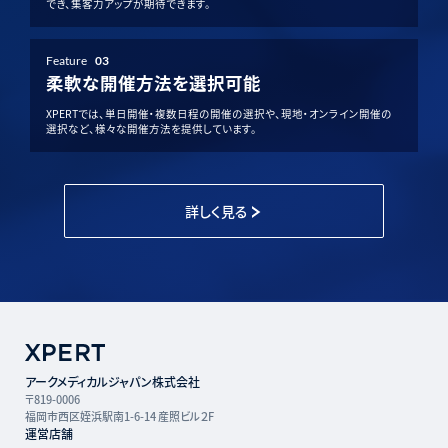
でき、集客力アップが期待できます。
Feature
03
柔軟な開催方法を選択可能
XPERTでは、単日開催・複数日程の開催の選択や、現地・オンライン開催の
選択など、様々な開催方法を提供しています。
詳しく見る
アークメディカルジャパン株式会社
〒819-0006
福岡市西区姪浜駅南1-6-14 産照ビル２F
運営店舗