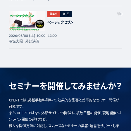
募集中
全1回
0
ベーシックセブン
(土)
2026/08/08
10:00 - 13:00
脇坂大陽
外部決済
セミナーを開催してみませんか？
XPERTでは、掲載手数料無料で、効果的な集客と効率的なセミナー開催が
可能です。
また、XPERTではない外部サイトでの開催や、複数日程の開催、現地開催・オ
ンライン開催の選択など、
様々な開催方法に対応し、スムーズなセミナーの集客・運営をサポートしま