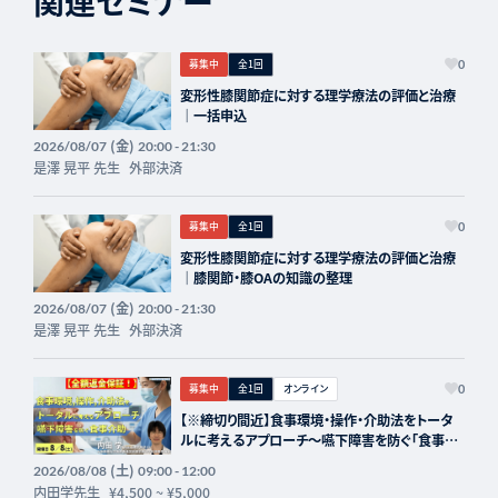
関連セミナー
募集中
全1回
0
変形性膝関節症に対する理学療法の評価と治療
｜一括申込
(金)
2026/08/07
20:00 - 21:30
是澤 晃平 先生
外部決済
募集中
全1回
0
変形性膝関節症に対する理学療法の評価と治療
｜膝関節・膝OAの知識の整理
(金)
2026/08/07
20:00 - 21:30
是澤 晃平 先生
外部決済
募集中
全1回
オンライン
0
【※締切り間近】食事環境・操作・介助法をトータ
ルに考えるアプローチ～嚥下障害を防ぐ「食事介
助」の実際～講師：内田学先生【主催：セラピスト
(土)
2026/08/08
09:00 - 12:00
フォーライフ】
内田学先生
¥4,500
~
¥5,000