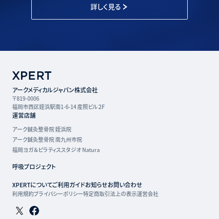
詳しく見る
アークメディカルジャパン株式会社
〒819-0006
福岡市西区姪浜駅南1-6-14 産照ビル２F
運営店舗
アーク鍼灸整骨院 姪浜院
アーク鍼灸整骨院 南九州市院
福岡ヨガ＆ピラティススタジオ Natura
呼吸プロジェクト
XPERTについて
ご利用ガイド
お知らせ
お問い合わせ
利用規約
プライバシーポリシー
特定商取引法上の表示
運営会社
Twitterページ
Facebookページ