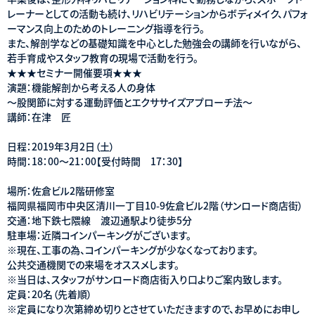
レーナーとしての活動も続け、リハビリテーションからボディメイク、パフォ
ーマンス向上のためのトレーニング指導を行う。
また、解剖学などの基礎知識を中心とした勉強会の講師を行いながら、
若手育成やスタッフ教育の現場で活動を行う。
★★★セミナー開催要項★★★
演題：機能解剖から考える人の身体
〜股関節に対する運動評価とエクササイズアプローチ法〜
講師：在津 匠
日程：2019年3月2日（土）
時間：18：00～21：00【受付時間 17：30】
場所：佐倉ビル2階研修室
福岡県福岡市中央区清川一丁目10-9佐倉ビル2階（サンロード商店街）
交通：地下鉄七隈線 渡辺通駅より徒歩5分
駐車場：近隣コインパーキングがございます。
※現在、工事の為、コインパーキングが少なくなっております。
公共交通機関での来場をオススメします。
※当日は、スタッフがサンロード商店街入り口よりご案内致します。
定員：20名（先着順）
※定員になり次第締め切りとさせていただきますので、お早めにお申し