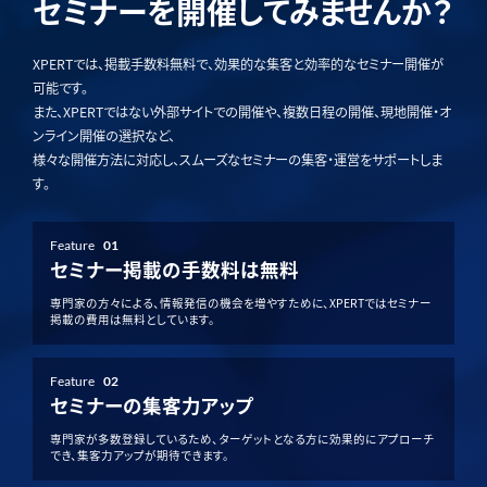
セミナーを開催してみませんか？
XPERTでは、掲載手数料無料で、効果的な集客と効率的なセミナー開催が
可能です。
また、XPERTではない外部サイトでの開催や、複数日程の開催、現地開催・オ
ンライン開催の選択など、
様々な開催方法に対応し、スムーズなセミナーの集客・運営をサポートしま
す。
Feature
01
セミナー掲載の手数料は無料
専門家の方々による、情報発信の機会を増やすために、XPERTではセミナー
掲載の費用は無料としています。
Feature
02
セミナーの集客力アップ
専門家が多数登録しているため、ターゲットとなる方に効果的にアプローチ
でき、集客力アップが期待できます。