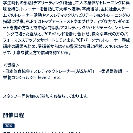
学生時代の部活(チアリーディング)を通して人の身体やトレーニングに興
味を持ち、トレーナーを目指して大学へ進学。卒業後は、主に社会人チー
ムでのトレーナー活動やアスレティックリハビリテーショントレーニングの
指導に従事。PCPではトップアーティストやエグゼクティブな方々、ダイエ
ット志向の方などを中心に指導。アスレティックリハビリテーショントレー
ニングで培った経験と、PCPメソッドを掛け合わせ、様々な年代の方のパ
フォーマンスアップをサポートしています。PCPパーソナルトレーナー養成
講座の講師も務め、受講者からはその豊富な知識と経験、スキルのみな
らず、丁寧な教え方で信頼を得ている。
＜資格＞
・日本体育協会アスレティックトレーナー(JASA-AT) ・柔道整復師 ・
栄養コンシェルジュ level2 etc.
スタッフ一同皆様のご参加をお待ちしております。
開催日程
第1回