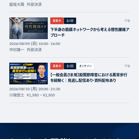
脇坂大陽
外部決済
募集中
全1回
0
下半身の筋膜ネットワークから考える慢性腰痛ア
プローチ
(日)
2026/08/09
10:00 - 16:00
中村雄一
外部決済
募集中
全2回
オンライン
0
【一般会員さま用】股関節障害における異常歩行
を紐解く｜見逃し配信あり・資料配布あり
(月)
2026/08/10
20:00 - 21:30
川端悠士
¥1,980
~
¥2,800