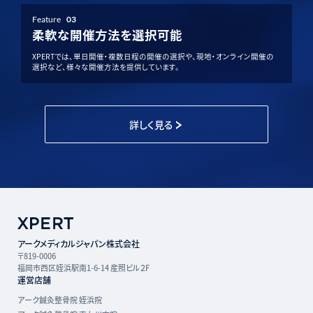
Feature
03
柔軟な開催方法を選択可能
XPERTでは、単日開催・複数日程の開催の選択や、現地・オンライン開催の
選択など、様々な開催方法を提供しています。
詳しく見る
アークメディカルジャパン株式会社
〒819-0006
福岡市西区姪浜駅南1-6-14 産照ビル２F
運営店舗
アーク鍼灸整骨院 姪浜院