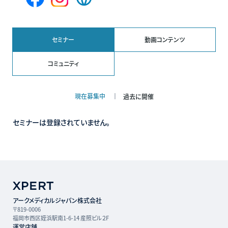
Facebook
Instagram
Web
ペ
ペ
サ
ー
ー
イ
ジ
ジ
ト
セミナー
動画コンテンツ
コミュニティ
現在募集中
過去に開催
セミナーは登録されていません。
アークメディカルジャパン株式会社
〒819-0006
福岡市西区姪浜駅南1-6-14 産照ビル２F
運営店舗