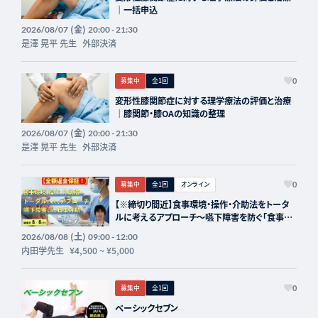
｜一括申込
(金)
2026/08/07
20:00 - 21:30
是澤 晃平 先生
外部決済
募集中
全1回
0
変形性膝関節症に対する理学療法の評価と治療
｜膝関節・膝OAの知識の整理
(金)
2026/08/07
20:00 - 21:30
是澤 晃平 先生
外部決済
募集中
全1回
オンライン
0
【※締切り間近】食事環境・操作・介助法をトータ
ルに考えるアプローチ～嚥下障害を防ぐ「食事介
助」の実際～講師：内田学先生【主催：セラピスト
(土)
2026/08/08
09:00 - 12:00
フォーライフ】
内田学先生
¥4,500
~
¥5,000
募集中
全1回
0
ベーシックセブン