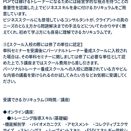
PCPでは稼げるトレーナーになるためには経営学的な視点を持つことの
重要性を認識した上でビジネススキルを身に付けるカリキュラムをご用
意しています。
ビジネススクールにも登壇しているコンサルタントが、クライアントの真の
ニーズのとらえ方から問題解決までの手法などについてわかりやすく教
えてくれ、初めて学ぶ方にも容易に理解できるカリキュラムです。
③【スクール入校の際には修了の単位に認定】
単科セミナーを受講後にパーソナルトレーナー養成スクールに入校され
た場合は、その単科セミナーに関しましては修了に必要な単位として認
めた上で、５講座まではスクール費用から差し引きます。
パーソナルトレーナー養成スクールへの入校に躊躇されている方やどん
な内容の講義を受けられるのか試してみたい方などお気軽に受講してく
ださい。
受講できるカリキュラム（3時間／講座）
◆オンライン講座：
●トレーニング指導スキル（基礎編）
・機能解剖学 ・バイオメカニクス ・アセスメント ・コレクティブエクサ
サイズ ・ストレングス ・ムーブメントスキル ・ESD(エネルギー供給シ