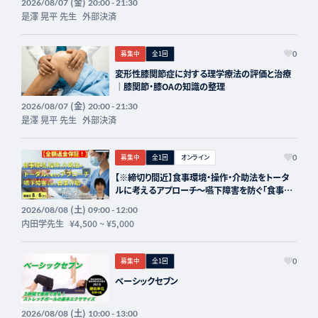
(金)
2026/08/07
20:00 - 21:30
是澤 晃平 先生
外部決済
募集中
全1回
0
変形性膝関節症に対する理学療法の評価と治療
｜膝関節・膝OAの知識の整理
(金)
2026/08/07
20:00 - 21:30
是澤 晃平 先生
外部決済
募集中
全1回
オンライン
0
【※締切り間近】食事環境・操作・介助法をトータ
ルに考えるアプローチ～嚥下障害を防ぐ「食事介
助」の実際～講師：内田学先生【主催：セラピスト
(土)
2026/08/08
09:00 - 12:00
フォーライフ】
内田学先生
¥4,500
~
¥5,000
募集中
全1回
0
ベーシックセブン
(土)
2026/08/08
10:00 - 13:00