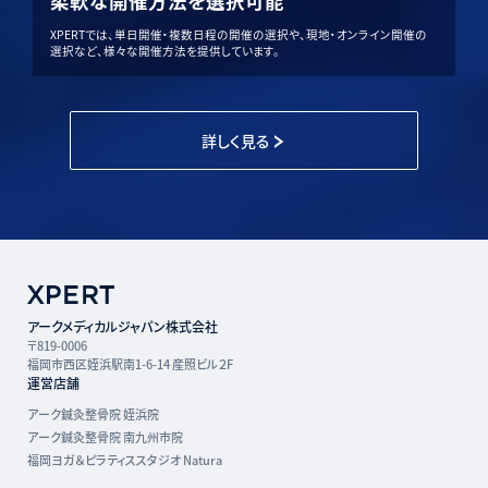
柔軟な開催方法を選択可能
XPERTでは、単日開催・複数日程の開催の選択や、現地・オンライン開催の
選択など、様々な開催方法を提供しています。
詳しく見る
アークメディカルジャパン株式会社
〒819-0006
福岡市西区姪浜駅南1-6-14 産照ビル２F
運営店舗
アーク鍼灸整骨院 姪浜院
アーク鍼灸整骨院 南九州市院
福岡ヨガ＆ピラティススタジオ Natura