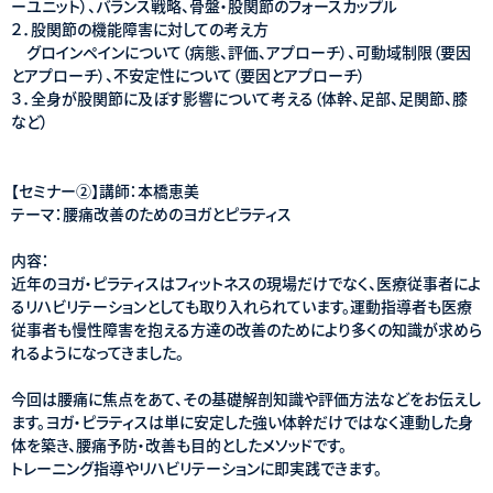
ーユニット）、バランス戦略、骨盤・股関節のフォースカップル
２．股関節の機能障害に対しての考え方
グロインペインについて（病態、評価、アプローチ）、可動域制限（要因
とアプローチ）、不安定性について（要因とアプローチ）
３．全身が股関節に及ぼす影響について考える（体幹、足部、足関節、膝
など）
【セミナー②】講師：本橋恵美
テーマ：腰痛改善のためのヨガとピラティス
内容：
近年のヨガ・ピラティスはフィットネスの現場だけでなく、医療従事者によ
るリハビリテーションとしても取り入れられています。運動指導者も医療
従事者も慢性障害を抱える方達の改善のためにより多くの知識が求めら
れるようになってきました。
今回は腰痛に焦点をあて、その基礎解剖知識や評価方法などをお伝えし
ます。ヨガ・ピラティスは単に安定した強い体幹だけではなく連動した身
体を築き、腰痛予防・改善も目的としたメソッドです。
トレーニング指導やリハビリテーションに即実践できます。