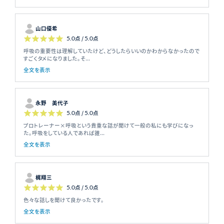
山口優希
5.0
点 /
5.0
点
呼吸の重要性は理解していたけど、どうしたらいいのかわからなかったので
すごくタメになりました。そ...
全文を表示
永野 美代子
5.0
点 /
5.0
点
プロトレーナー×呼吸という貴重な話が聞けて一般の私にも学びになっ
た。呼吸をしている人であれば誰...
全文を表示
梶翔三
5.0
点 /
5.0
点
色々な話しを聞けて良かったです。
全文を表示