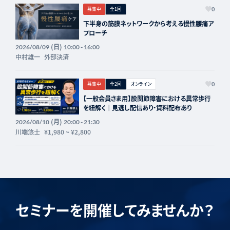
募集中
全1回
0
下半身の筋膜ネットワークから考える慢性腰痛ア
プローチ
(日)
2026/08/09
10:00 - 16:00
中村雄一
外部決済
募集中
全2回
オンライン
0
【一般会員さま用】股関節障害における異常歩行
を紐解く｜見逃し配信あり・資料配布あり
(月)
2026/08/10
20:00 - 21:30
川端悠士
¥1,980
~
¥2,800
セミナーを開催してみませんか？