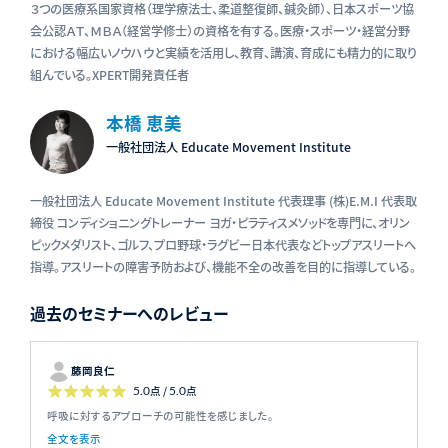
３つの医療系国家資格（理学療法士、柔道整復師、鍼灸師）、日本スポーツ協
会公認ＡＴ、ＭＢＡ（経営学修士）の資格を有する。医療・スポーツ・経営分野
における幅広いノウハウと実績を活用し、教育、講演、育成にも精力的に取り
組んでいる。XPERT開発責任者
本橋 恵美
一般社団法人 Educate Movement Institute
一般社団法人 Educate Movement Institute 代表理事 (株)E.M.I 代表取
締役 コンディショニングトレーナー ヨガ・ピラティスメソッドを専門に、オリン
ピックメダリスト、ゴルフ、プロ野球・ラグビー日本代表などトップアスリートへ
指導。アスリートの障害予防および、機能不全の改善を目的に指導している。
過去のセミナーへのレビュー
藤岡良仁
5.0
点 /
5.0
点
呼吸に対するアプローチの可能性を感じました。
全文を表示