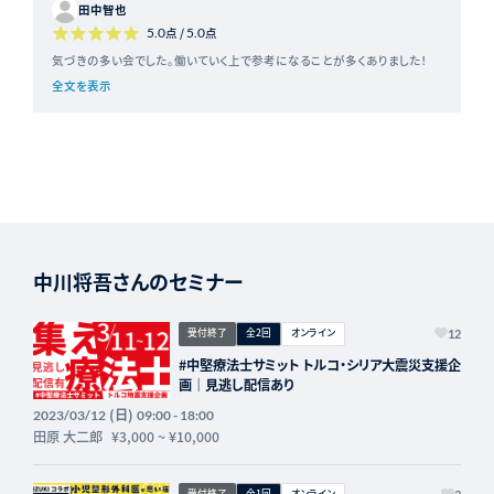
田中智也
5.0
点 /
5.0
点
気づきの多い会でした。働いていく上で参考になることが多くありました！
全文を表示
中川将吾さんのセミナー
受付終了
全2回
オンライン
12
#中堅療法士サミット トルコ・シリア大震災支援企
画｜見逃し配信あり
(日)
2023/03/12
09:00 - 18:00
田原 大二郎
¥3,000
~
¥10,000
受付終了
全1回
オンライン