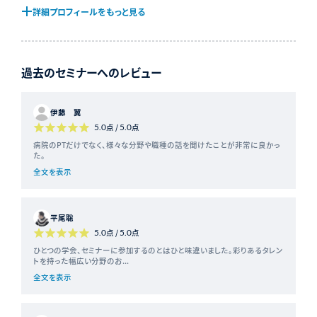
ー
ー
ー
詳細プロフィールをもっと見る
ジ
ジ
ジ
過去のセミナーへのレビュー
伊藤 翼
5.0
点 /
5.0
点
病院のPTだけでなく、様々な分野や職種の話を聞けたことが非常に良かっ
た。
全文を表示
平尾聡
5.0
点 /
5.0
点
ひとつの学会、セミナーに参加するのとはひと味違いました。彩りあるタレン
トを持った幅広い分野のお...
全文を表示