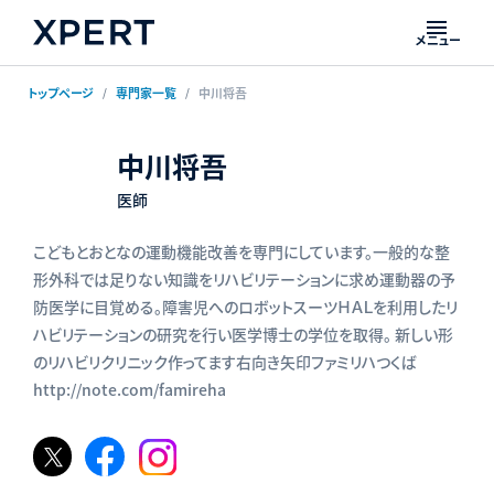
メニュー
トップページ
専門家一覧
中川将吾
中川将吾
医師
こどもとおとなの運動機能改善を専門にしています。一般的な整
形外科では足りない知識をリハビリテーションに求め運動器の予
防医学に目覚める。障害児へのロボットスーツＨＡＬを利用したリ
ハビリテーションの研究を行い医学博士の学位を取得。 新しい形
のリハビリクリニック作ってます右向き矢印ファミリハつくば
http://note.com/famireha
𝕏
Facebook
Instagram
ペ
ペ
ペ