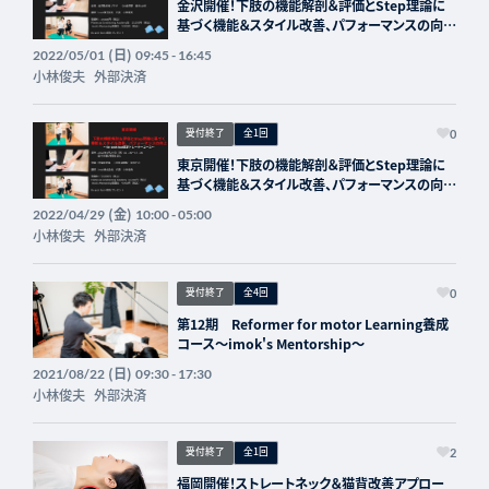
金沢開催！下肢の機能解剖＆評価とStep理論に
基づく機能＆スタイル改善、パフォーマンスの向上
～Re-arch foot認定トレーナーコース～
(日)
2022/05/01
09:45 - 16:45
小林俊夫
外部決済
受付終了
全1回
0
東京開催！下肢の機能解剖＆評価とStep理論に
基づく機能＆スタイル改善、パフォーマンスの向上
～Re-arch foot認定トレーナーコース～
(金)
2022/04/29
10:00 - 05:00
小林俊夫
外部決済
受付終了
全4回
0
第12期 Reformer for motor Learning養成
コース～imok's Mentorship～
(日)
2021/08/22
09:30 - 17:30
小林俊夫
外部決済
受付終了
全1回
2
福岡開催！ストレートネック＆猫背改善アプロー