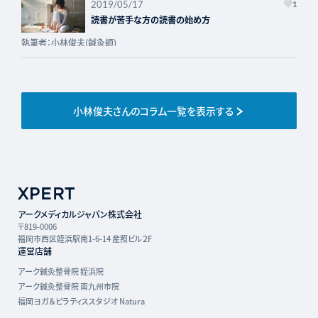
2019/05/17
1
読書が苦手な方の読書の始め方
執筆者：小林俊夫(鍼灸師)
小林俊夫さんのコラム一覧を表示する
アークメディカルジャパン株式会社
〒819-0006
福岡市西区姪浜駅南1-6-14 産照ビル２F
運営店舗
アーク鍼灸整骨院 姪浜院
アーク鍼灸整骨院 南九州市院
福岡ヨガ＆ピラティススタジオ Natura