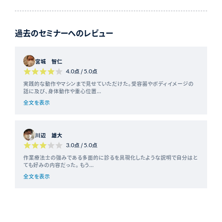
過去のセミナーへのレビュー
宮城 智仁
4.0
点 /
5.0
点
実践的な動作やマシンまで見せていただけた。受容器やボディイメージの
話に及び、身体動作や重心位置...
全文を表示
川辺 雄大
3.0
点 /
5.0
点
作業療法士の強みである多面的に診るを具現化したような説明で自分はと
ても好みの内容だった。 もう...
全文を表示