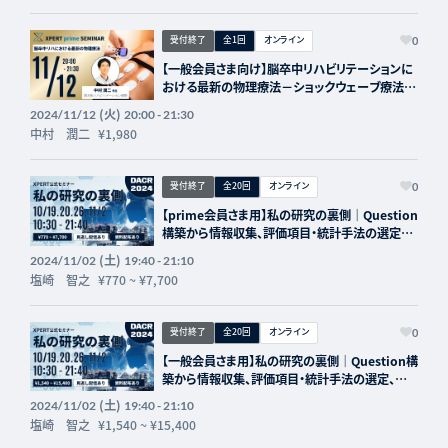
受付終了
全1回
オンライン
0
【一般会員さま向け】脳卒中リハビリテーションに
おける最新の物理療法－ショックウェーブ療法や
電気刺激療法の活用－
(火)
2024/11/12
20:00 - 21:30
中村 潤二
¥1,980
受付終了
全20回
オンライン
0
【prime会員さま用】私の研究の裏側｜Question
構築から情報収集、評価項目・統計手法の選定、
結果の臨床応用まで
(土)
2024/11/02
19:40 - 21:10
塩崎 智之
¥770
~
¥7,700
受付終了
全20回
オンライン
0
【一般会員さま用】私の研究の裏側｜Question構
築から情報収集、評価項目・統計手法の選定、結
果の臨床応用まで
(土)
2024/11/02
19:40 - 21:10
塩崎 智之
¥1,540
~
¥15,400