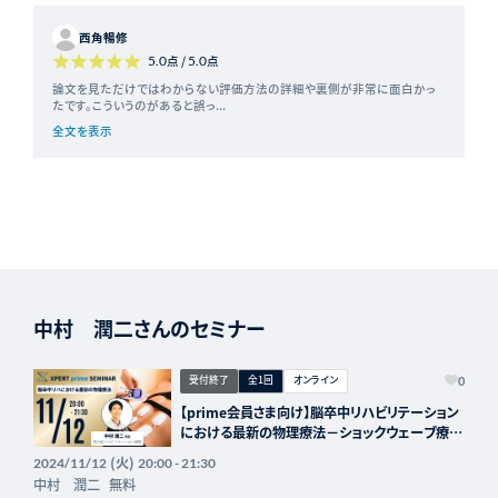
西角暢修
5.0
点 /
5.0
点
論文を見ただけではわからない評価方法の詳細や裏側が非常に面白かっ
たです。こういうのがあると誤っ...
全文を表示
中村 潤二さんのセミナー
受付終了
全1回
オンライン
0
【prime会員さま向け】脳卒中リハビリテーション
における最新の物理療法－ショックウェーブ療法
や電気刺激療法の活用－
(火)
2024/11/12
20:00 - 21:30
中村 潤二
無料