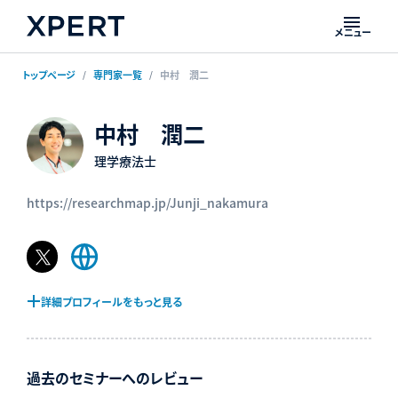
メニュー
トップページ
専門家一覧
中村 潤二
中村 潤二
理学療法士
https://researchmap.jp/Junji_nakamura
𝕏
Web
ペ
サ
ー
イ
詳細プロフィールをもっと見る
ジ
ト
過去のセミナーへのレビュー