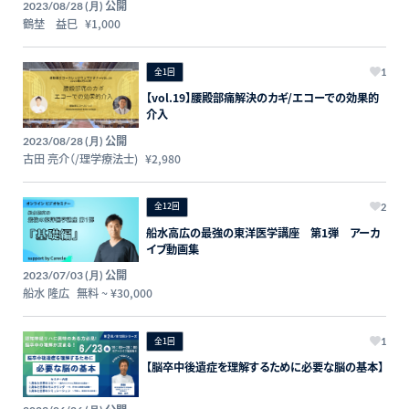
公開
2023/08/28 (月)
鶴埜 益巳
¥1,000
全1回
1
【vol.19】腰殿部痛解決のカギ/エコーでの効果的
介入
公開
2023/08/28 (月)
古田 亮介（/理学療法士)
¥2,980
全12回
2
船水高広の最強の東洋医学講座 第1弾 アーカ
イブ動画集
公開
2023/07/03 (月)
船水 隆広
無料
~
¥30,000
全1回
1
【脳卒中後遺症を理解するために必要な脳の基本】