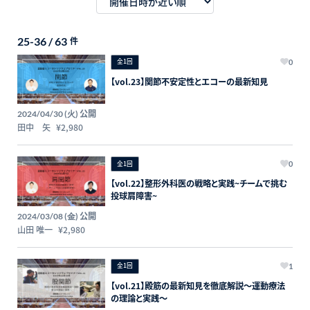
25-36 / 63
件
全1回
0
【vol.23】関節不安定性とエコーの最新知見
公開
2024/04/30 (火)
田中 矢
¥2,980
全1回
0
【vol.22】整形外科医の戦略と実践~チームで挑む
投球肩障害~
公開
2024/03/08 (金)
山田 唯一
¥2,980
全1回
1
【vol.21】殿筋の最新知見を徹底解説〜運動療法
の理論と実践〜