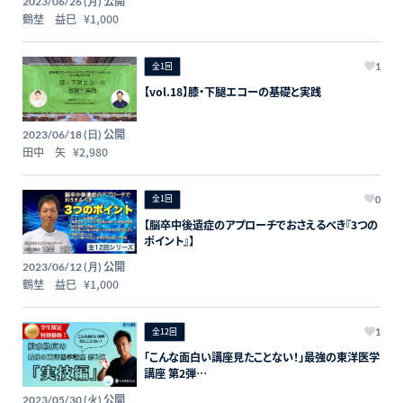
公開
2023/06/26 (月)
鶴埜 益巳
¥1,000
全1回
1
【vol.18】膝・下腿エコーの基礎と実践
公開
2023/06/18 (日)
田中 矢
¥2,980
全1回
0
【脳卒中後遺症のアプローチでおさえるべき『3つの
ポイント』】
公開
2023/06/12 (月)
鶴埜 益巳
¥1,000
全12回
1
「こんな面白い講座見たことない！」最強の東洋医学
講座 第2弾
アーカイブ版（実技篇）学生コース
公開
2023/05/30 (火)