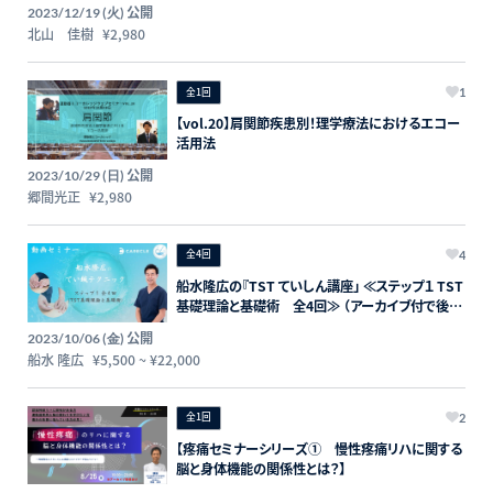
公開
2023/12/19 (火)
北山 佳樹
¥2,980
全1回
1
【vol.20】肩関節疾患別！理学療法におけるエコー
活用法
公開
2023/10/29 (日)
郷間光正
¥2,980
全4回
4
船水隆広の『TST ていしん講座」 ≪ステップ１ TST
基礎理論と基礎術 全4回≫ （アーカイブ付で後か
ら何回でも復習できる！）
公開
2023/10/06 (金)
船水 隆広
¥5,500
~
¥22,000
全1回
2
【疼痛セミナーシリーズ① 慢性疼痛リハに関する
脳と身体機能の関係性とは？】