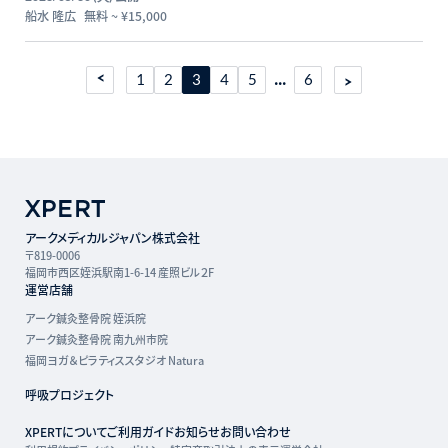
船水 隆広
無料
~
¥15,000
...
1
2
3
4
5
6
アークメディカルジャパン株式会社
〒819-0006
福岡市西区姪浜駅南1-6-14 産照ビル２F
運営店舗
アーク鍼灸整骨院 姪浜院
アーク鍼灸整骨院 南九州市院
福岡ヨガ＆ピラティススタジオ Natura
呼吸プロジェクト
XPERTについて
ご利用ガイド
お知らせ
お問い合わせ