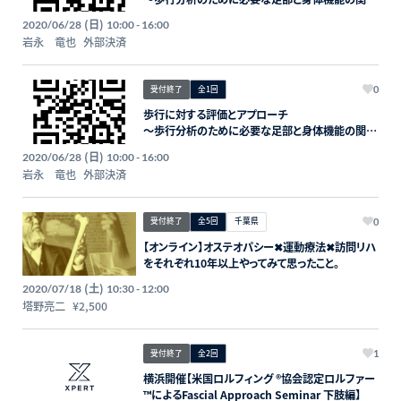
性を理解する〜
(日)
2020/06/28
10:00 - 16:00
岩永 竜也
外部決済
受付終了
全1回
0
歩行に対する評価とアプローチ
〜歩行分析のために必要な足部と身体機能の関連
性を理解する〜
(日)
2020/06/28
10:00 - 16:00
岩永 竜也
外部決済
受付終了
全5回
千葉県
0
【オンライン】オステオパシー✖運動療法✖訪問リハ
をそれぞれ10年以上やってみて思ったこと。
(土)
2020/07/18
10:30 - 12:00
塔野亮二
¥2,500
受付終了
全2回
1
横浜開催【米国ロルフィング ®︎協会認定ロルファー
™️によるFascial Approach Seminar 下肢編】