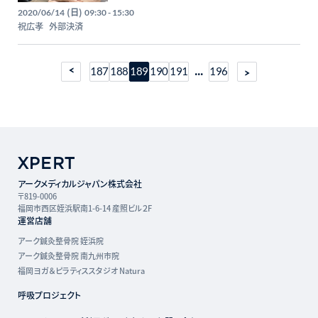
(日)
2020/06/14
09:30 - 15:30
祝広孝
外部決済
...
187
188
189
190
191
196
アークメディカルジャパン株式会社
〒819-0006
福岡市西区姪浜駅南1-6-14 産照ビル２F
運営店舗
アーク鍼灸整骨院 姪浜院
アーク鍼灸整骨院 南九州市院
福岡ヨガ＆ピラティススタジオ Natura
呼吸プロジェクト