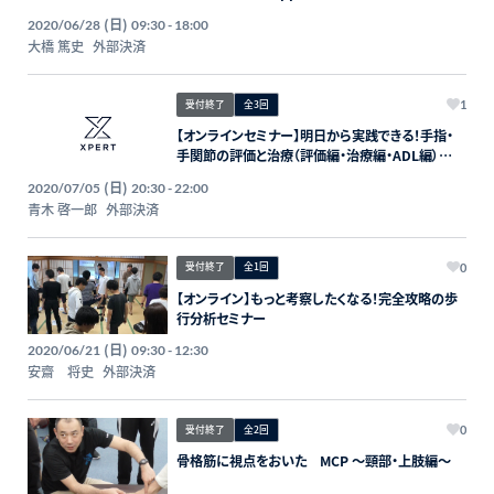
(日)
2020/06/28
09:30 - 18:00
大橋 篤史
外部決済
受付終了
全3回
1
【オンラインセミナー】明日から実践できる！手指・
手関節の評価と治療（評価編・治療編・ADL編）
(日)
2020/07/05
20:30 - 22:00
青木 啓一郎
外部決済
受付終了
全1回
0
【オンライン】もっと考察したくなる！完全攻略の歩
行分析セミナー
(日)
2020/06/21
09:30 - 12:30
安齋 将史
外部決済
受付終了
全2回
0
骨格筋に視点をおいた MCP ～頸部・上肢編～