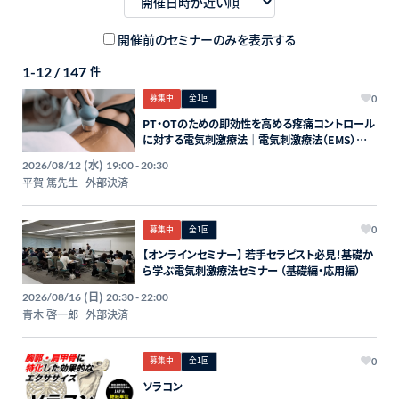
開催前のセミナーのみを表示する
1-12 / 147
件
募集中
全1回
0
PT・OTのための即効性を高める疼痛コントロール
に対する電気刺激療法｜電気刺激療法（EMS）の
実践臨床編
(水)
2026/08/12
19:00 - 20:30
平賀 篤先生
外部決済
募集中
全1回
0
【オンラインセミナー】 若手セラピスト必見！基礎か
ら学ぶ電気刺激療法セミナー （基礎編・応用編）
(日)
2026/08/16
20:30 - 22:00
青木 啓一郎
外部決済
募集中
全1回
0
ソラコン