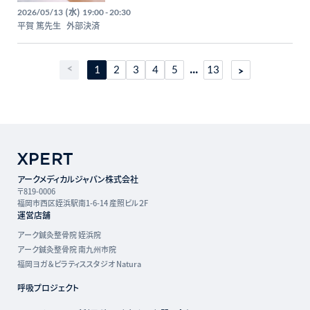
メカニズム
(水)
2026/05/13
19:00 - 20:30
平賀 篤先生
外部決済
...
1
2
3
4
5
13
アークメディカルジャパン株式会社
〒819-0006
福岡市西区姪浜駅南1-6-14 産照ビル２F
運営店舗
アーク鍼灸整骨院 姪浜院
アーク鍼灸整骨院 南九州市院
福岡ヨガ＆ピラティススタジオ Natura
呼吸プロジェクト