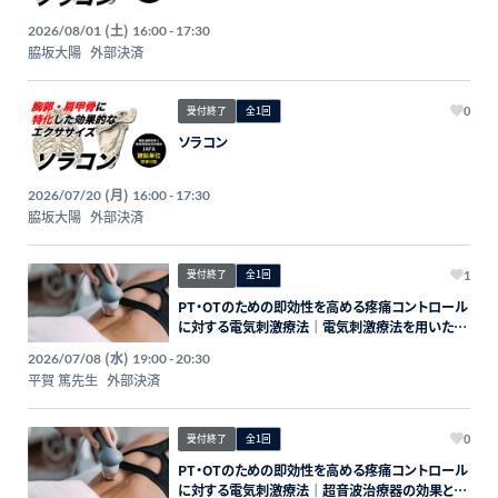
(土)
2026/08/01
16:00 - 17:30
脇坂大陽
外部決済
受付終了
全1回
0
ソラコン
(月)
2026/07/20
16:00 - 17:30
脇坂大陽
外部決済
受付終了
全1回
1
PT・OTのための即効性を高める疼痛コントロール
に対する電気刺激療法｜電気刺激療法を用いた治
療技術の獲得（基礎編）
(水)
2026/07/08
19:00 - 20:30
平賀 篤先生
外部決済
受付終了
全1回
0
PT・OTのための即効性を高める疼痛コントロール
に対する電気刺激療法｜超音波治療器の効果と臨