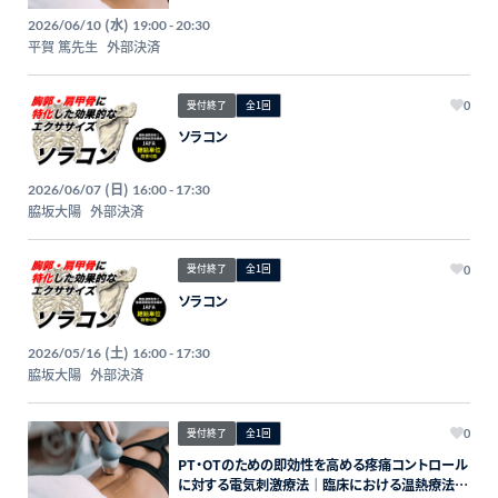
床応用
(水)
2026/06/10
19:00 - 20:30
平賀 篤先生
外部決済
受付終了
全1回
0
ソラコン
(日)
2026/06/07
16:00 - 17:30
脇坂大陽
外部決済
受付終了
全1回
0
ソラコン
(土)
2026/05/16
16:00 - 17:30
脇坂大陽
外部決済
受付終了
全1回
0
PT・OTのための即効性を高める疼痛コントロール
に対する電気刺激療法｜臨床における温熱療法の