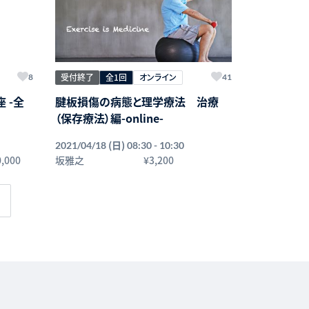
受付終了
全1回
オンライン
8
41
 -全
腱板損傷の病態と理学療法 治療
（保存療法）編-online-
するこ
(日)
2021/04/18
08:30 - 10:30
につい
0,000
坂雅之
¥3,200