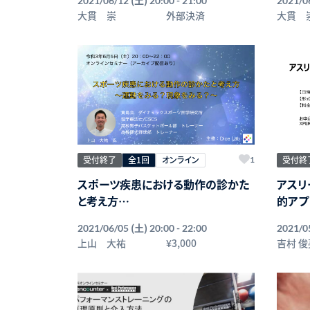
2021/06/12
20:00 - 21:00
2021/0
大貫 崇
外部決済
大貫 
受付終了
全1回
オンライン
受付終
1
スポーツ疾患における動作の診かた
アスリ
と考え方
的アプ
〜運動をみる？現象をみる？〜
(土)
2021/06/05
20:00 - 22:00
2021/0
上山 大祐
¥3,000
吉村 俊