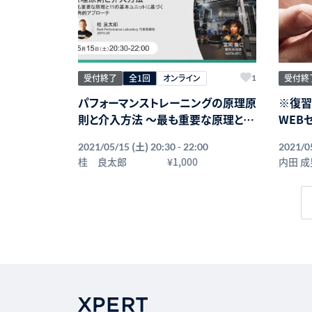
受付終了
全1回
オンライン
受付終
1
パフォーマンストレーニングの原理原
※復習
則と介入方法 〜最も重要な原理と11
WEB
の基本ユニットに基づく多角的アプ
能回復
(土)
2021/05/15
20:30 - 22:00
2021/0
ローチ〜
神経リ
桂 良太郎
¥1,000
内田 成
プトと
アワセラ
up 
セラピ