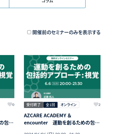
コラム
開催前のセミナーのみを表示する
受付終了
全1回
オンライン
0
2
AZCARE ACADEMY ＆
めの包括
encounter 運動を創るための包括
的アプローチ-視覚-
(日)