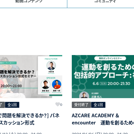
動画コンテンツ
コミュニティ
了
全1回
受付終了
全1回
0
で問題を解決できるか？] パネ
AZCARE ACADEMY ＆
スカッション形式
encounter 運動を創るた
的アプローチ-視覚-
(土)
(日)