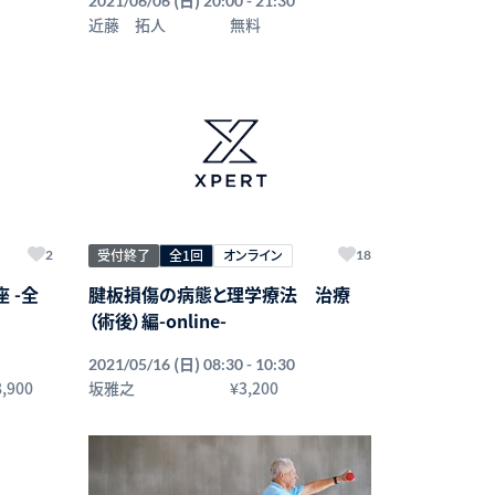
2021/06/06
20:00 - 21:30
近藤 拓人
無料
受付終了
全1回
オンライン
2
18
 -全
腱板損傷の病態と理学療法 治療
（術後）編-online-
いて
(日)
2021/05/16
08:30 - 10:30
8,900
坂雅之
¥3,200