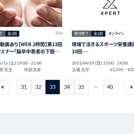
了
全1回
受付終了
全1回
オンライン
0
動画あり【WEB 2時間】第13回
現場で活きるスポーツ栄養講座
セミナー「脳卒中患者の下肢機
10回-
に向けたアプローチ 」〜認知
第1回 スポーツ栄養士が介入
(土)
(日)
5/15
19:00 - 21:00
2021/04/18
13:00 - 14:00
ハビリテーションをキーコンセ
とのメリット、エネルギー代謝
男 先生
外部決済
玉城 光平
¥2,500
~
¥2
して〜
て
 ～Awa Therapist Skill
...
School～ 共催：一般社団法人
31
32
33
34
35
40
ストフォーライフ