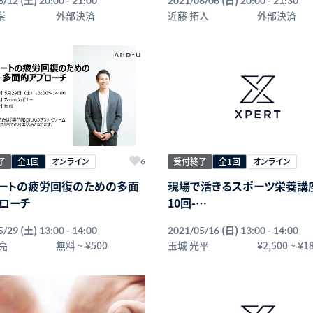
6/12
20:00 - 21:00
2021/06/06
20:00 - 21:30
崇
外部決済
近藤 拓人
外部決済
了
全1回
オンライン
受付終了
全1回
オンライン
6
ートの疲労回復のための多面
現場で活きるスポーツ栄養講座
ローチ
10回-
第2回 糖質とたんぱく質につ
(土)
(日)
5/29
13:00 - 14:00
2021/05/16
13:00 - 14:00
亮
無料
~
¥500
玉城 光平
¥2,500
~
¥1