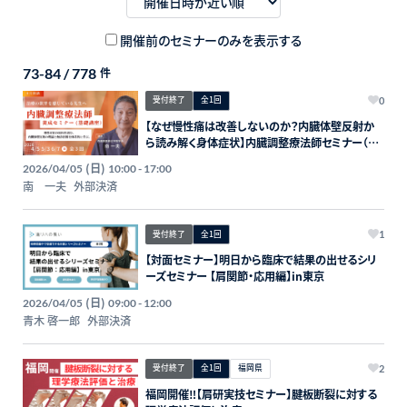
開催前のセミナーのみを表示する
73-84 / 778
件
受付終了
全1回
0
【なぜ慢性痛は改善しないのか？内臓体壁反射か
ら読み解く身体症状】内臓調整療法師セミナー（基
礎講座）全3回
(日)
2026/04/05
10:00 - 17:00
南 一夫
外部決済
受付終了
全1回
1
【対面セミナー】明日から臨床で結果の出せるシリ
ーズセミナー 【肩関節・応用編】in東京
(日)
2026/04/05
09:00 - 12:00
青木 啓一郎
外部決済
受付終了
全1回
福岡県
2
福岡開催‼【肩研実技セミナー】腱板断裂に対する