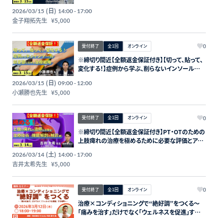
応じた装具作成と効果の最大化～講師：金子翔拓
(日)
2026/03/15
14:00 - 17:00
先生【主催：セラピストフォーライフ】
金子翔拓先生
¥5,000
受付終了
全1回
オンライン
0
※締切り間近【全額返金保証付き】【切って、貼って、
変化する！】症例から学ぶ、削らないインソール療
法【前足部痛編】～有痛性外反母趾・Morton病に
(日)
2026/03/15
09:00 - 12:00
対するリハビリテーション～講師：小瀬勝也先生
小瀬勝也先生
¥5,000
【主催：セラピストフォーライフ】
受付終了
全1回
オンライン
0
※締切り間近【全額返金保証付き】PT・OTのための
上肢痺れの治療を極めるために必要な評価とアプ
ローチ【機能解剖とセルフ触診編】〜胸郭出口症候
(土)
2026/03/14
14:00 - 17:00
群のリハビリテーション～講師：吉井太希先生【主
吉井太希先生
¥5,000
催：セラピストフォーライフ】
受付終了
全1回
オンライン
0
治療×コンディショニングで“絶好調”をつくる〜
「痛みを治す」だけでなく「ウェルネスを促進」する