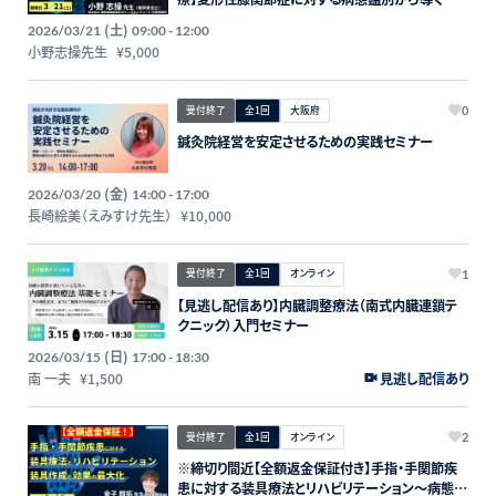
価と治療～結果が変わるリハビリテーション戦略
(土)
2026/03/21
09:00 - 12:00
～講師：⼩野志操先生【主催：セラピストフォーライ
⼩野志操先生
¥5,000
フ】
受付終了
全1回
大阪府
0
鍼灸院経営を安定させるための実践セミナー
(金)
2026/03/20
14:00 - 17:00
長崎絵美（えみすけ先生）
¥10,000
受付終了
全1回
オンライン
1
【見逃し配信あり】内臓調整療法（南式内臓連鎖テ
クニック）入門セミナー
(日)
2026/03/15
17:00 - 18:30
南 一夫
¥1,500
見逃し配信あり
受付終了
全1回
オンライン
2
※締切り間近【全額返金保証付き】手指・手関節疾
患に対する装具療法とリハビリテーション～病態に