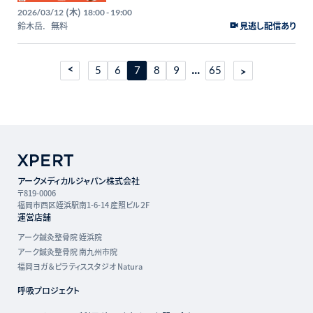
場所へ〜
(木)
2026/03/12
18:00 - 19:00
鈴木岳.
無料
見逃し配信あり
...
5
6
7
8
9
65
アークメディカルジャパン株式会社
〒819-0006
福岡市西区姪浜駅南1-6-14 産照ビル２F
運営店舗
アーク鍼灸整骨院 姪浜院
アーク鍼灸整骨院 南九州市院
福岡ヨガ＆ピラティススタジオ Natura
呼吸プロジェクト