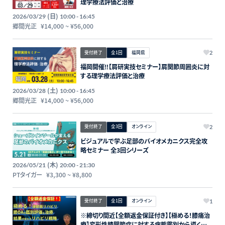
理学療法評価と治療
(日)
2026/03/29
10:00 - 16:45
郷間光正
¥14,000
~
¥56,000
受付終了
全1回
福岡県
2
福岡開催‼【肩研実技セミナー】肩関節周囲炎に対
する理学療法評価と治療
(土)
2026/03/28
10:00 - 16:45
郷間光正
¥14,000
~
¥56,000
受付終了
全3回
オンライン
2
ビジュアルで学ぶ足部のバイオメカニクス完全攻
略セミナー 全3回シリーズ
(木)
2026/05/21
20:00 - 21:30
PTタイガー
¥3,300
~
¥8,800
受付終了
全1回
オンライン
1
※締切り間近【全額返金保証付き】【極める！膝痛治
療】変形性膝関節症に対する病態鑑別から導く評