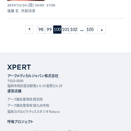
(日)
2019/11/24
10:00 - 17:00
後藤 玄
外部決済
...
98
99
100
101
102
105
アークメディカルジャパン株式会社
〒819-0006
福岡市西区姪浜駅南1-6-14 産照ビル２F
運営店舗
アーク鍼灸整骨院 姪浜院
アーク鍼灸整骨院 南九州市院
福岡ヨガ＆ピラティススタジオ Natura
呼吸プロジェクト