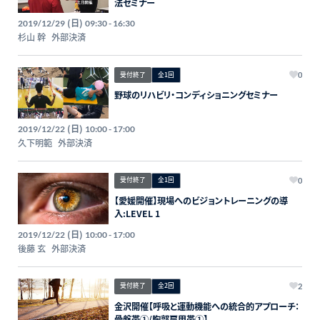
法セミナー
(日)
2019/12/29
09:30 - 16:30
杉山 幹
外部決済
受付終了
全1回
0
野球のリハビリ・コンディショニングセミナー
(日)
2019/12/22
10:00 - 17:00
久下明範
外部決済
受付終了
全1回
0
【愛媛開催】現場へのビジョントレーニングの導
入:LEVEL 1
(日)
2019/12/22
10:00 - 17:00
後藤 玄
外部決済
受付終了
全2回
2
金沢開催【呼吸と運動機能への統合的アプローチ：
骨盤帯①/胸郭肩甲帯①】