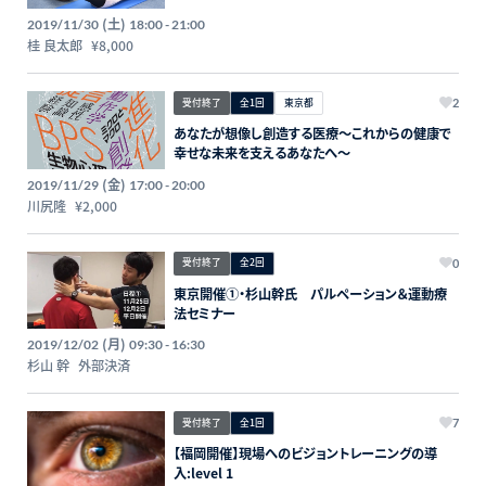
(土)
2019/11/30
18:00 - 21:00
桂 良太郎
¥8,000
受付終了
全1回
東京都
2
あなたが想像し創造する医療〜これからの健康で
幸せな未来を支えるあなたへ〜
(金)
2019/11/29
17:00 - 20:00
川尻隆
¥2,000
受付終了
全2回
0
東京開催①・杉山幹氏 パルペーション＆運動療
法セミナー
(月)
2019/12/02
09:30 - 16:30
杉山 幹
外部決済
受付終了
全1回
7
【福岡開催】現場へのビジョントレーニングの導
入:level 1