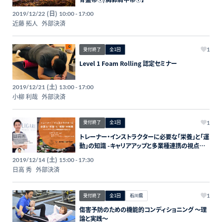
(日)
2019/12/22
10:00 - 17:00
近藤 拓人
外部決済
受付終了
全1回
1
Level 1 Foam Rolling 認定セミナー
(土)
2019/12/21
13:00 - 17:00
小柳 利哉
外部決済
受付終了
全1回
1
トレーナー・インストラクターに必要な「栄養」と「運
動」の知識 -キャリアアップと多業種連携の視点か
ら-
(土)
2019/12/14
15:00 - 17:30
日高 秀
外部決済
受付終了
全1回
石川県
1
傷害予防のための機能的コンディショニング 〜理
論と実践〜