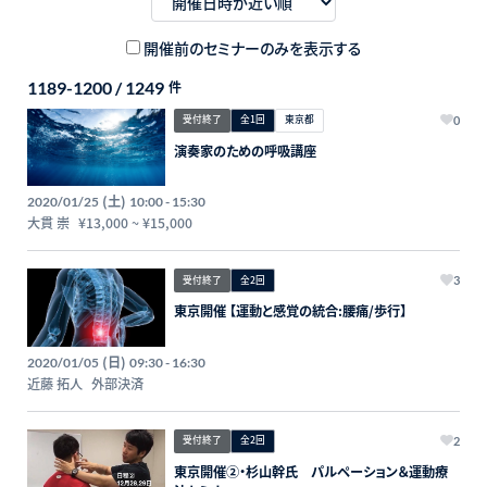
開催前のセミナーのみを表示する
1189-1200 / 1249
件
受付終了
全1回
東京都
0
演奏家のための呼吸講座
(土)
2020/01/25
10:00 - 15:30
大貫 崇
¥13,000
~
¥15,000
受付終了
全2回
3
東京開催 【運動と感覚の統合:腰痛/歩行】
(日)
2020/01/05
09:30 - 16:30
近藤 拓人
外部決済
受付終了
全2回
2
東京開催②・杉山幹氏 パルペーション＆運動療