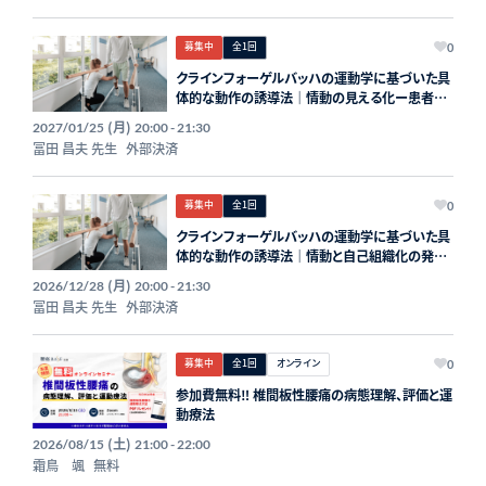
募集中
全1回
0
クラインフォーゲルバッハの運動学に基づいた具
体的な動作の誘導法｜情動の見える化ー患者で
確認ー
(月)
2027/01/25
20:00 - 21:30
冨田 昌夫 先生
外部決済
募集中
全1回
0
クラインフォーゲルバッハの運動学に基づいた具
体的な動作の誘導法｜情動と自己組織化の発達
学的知見
(月)
2026/12/28
20:00 - 21:30
冨田 昌夫 先生
外部決済
募集中
全1回
オンライン
0
参加費無料‼️ 椎間板性腰痛の病態理解、評価と運
動療法
(土)
2026/08/15
21:00 - 22:00
霜鳥 颯
無料