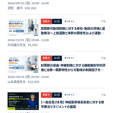
(日)
2026/09/20
10:00 - 16:00
須賀 康平
¥30,000
募集中
全1回
オンライン
0
肩関節可動域制限に対する脊柱・胸郭の評価と運
動療法〜上肢運動と体幹の関係性および連動
性〜 講師：丹羽雄大先生【主催：セラピストフォ
(日)
2026/11/01
09:00 - 12:00
ーライフ】
丹羽雄大先生
¥5,000
募集中
全1回
オンライン
0
肘関節の屈曲・伸展制限に対する機能解剖学的評
価と治療～関節特性から可動域の制限因子を見
極める～ 講師：山本昌樹先生【主催：セラピスト
(日)
2026/10/25
09:00 - 16:00
フォーライフ】
山本昌樹先生
¥10,000
募集中
全1回
オンライン
0
【一般会員さま用】 神経筋骨格系疾患に対する理
学療法マネジメントの基礎