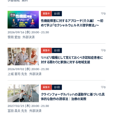
伊藤領祐
無料
募集中
全1回
0
性機能障害に対するアプローチ［介入編］ 〜初
めて学ぶ「セクシャルウェルネス理学療法」〜
(水)
2026/09/16
20:00 - 21:30
笹岡 愛加
外部決済
募集中
全1回
0
リハビリ職種として覚えておくべき認知症患者に
対する関わりと家族に対する地域支援
(水)
2026/09/02
20:00 - 21:30
上城 憲司 先生
外部決済
募集中
全1回
0
クラインフォーゲルバッハの運動学に基づいた具
体的な動作の誘導法｜治療の実際
(木)
2027/02/25
20:00 - 21:30
冨田 昌夫 先生
外部決済