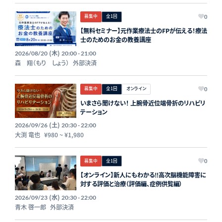
募集中
全1回
0
【無料セミナー】元作業療法士のFPが伝える！療法
士のためのお金の教養講座
(木)
2026/08/20
20:00 - 21:00
森 翔（もり しょう）
外部決済
募集中
全1回
オンライン
0
いまさら聞けない！ 上腕骨近位端骨折のリハビリ
テーション
(土)
2026/09/26
20:30 - 22:00
大渕 竜也
¥980
~
¥1,980
募集中
全1回
0
【オンライン】新人にもわかる‼︎高次脳機能障害に
対する評価と治療（評価編、症例供覧編）
(水)
2026/09/23
20:30 - 22:00
青木 啓一郎
外部決済