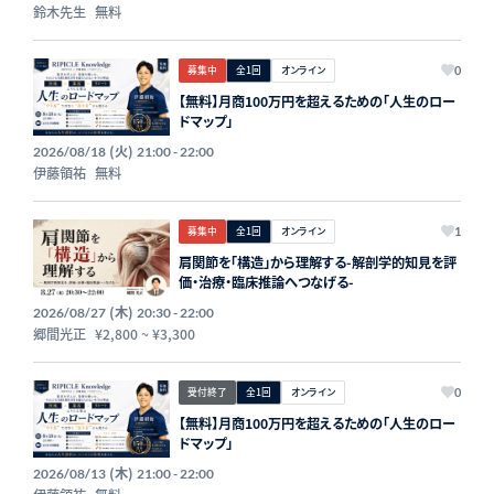
鈴木先生
無料
募集中
全1回
オンライン
0
【無料】月商100万円を超えるための「人生のロー
ドマップ」
(火)
2026/08/18
21:00 - 22:00
伊藤領祐
無料
募集中
全1回
オンライン
1
肩関節を「構造」から理解する-解剖学的知見を評
価・治療・臨床推論へつなげる-
(木)
2026/08/27
20:30 - 22:00
郷間光正
¥2,800
~
¥3,300
受付終了
全1回
オンライン
0
【無料】月商100万円を超えるための「人生のロー
ドマップ」
(木)
2026/08/13
21:00 - 22:00