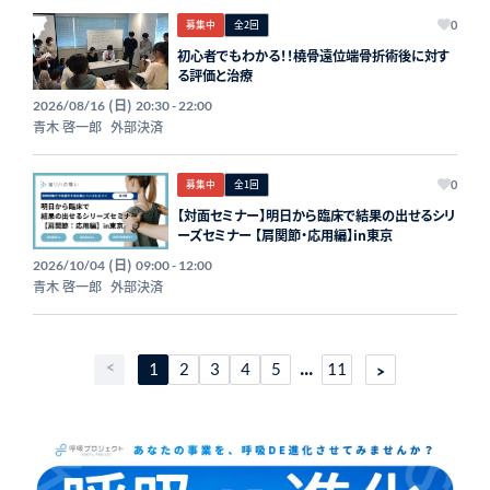
募集中
全2回
0
初心者でもわかる！！橈骨遠位端骨折術後に対す
る評価と治療
(日)
2026/08/16
20:30 - 22:00
青木 啓一郎
外部決済
募集中
全1回
0
【対面セミナー】明日から臨床で結果の出せるシリ
ーズセミナー 【肩関節・応用編】in東京
(日)
2026/10/04
09:00 - 12:00
青木 啓一郎
外部決済
...
1
2
3
4
5
11