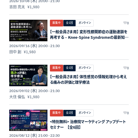
(木)
2026/10/08
20:00 - 21:30
吉田 亮太
¥1,980
募集中
全1回
オンライン
0
【一般会員さま用】 変形性膝関節症の運動連鎖を
再考する – Knee-Spine Syndromeの最新知見
と臨床応用 –
(水)
2026/09/16
20:00 - 21:30
田中 創
¥1,980
募集中
全1回
オンライン
0
【一般会員さま用】 体性感覚の情報処理から考え
る痛みの評価と理学療法
(水)
2026/09/02
20:00 - 21:30
大住 倫弘
¥1,980
募集中
全2回
オンライン
0
<特別無料> 治療院マーケティング アップデート
セミナー 【全6回】
(水)
2026/08/12
21:00 - 22:30