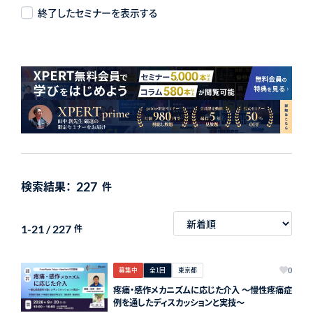
終了したセミナーを表示する
検索結果：
227
件
1-21 / 227
件
募集中
全1回
東京都
0
疼痛・感作メカニズムに応じた介入 〜慢性疼痛症
例を通したディスカッションと実技〜