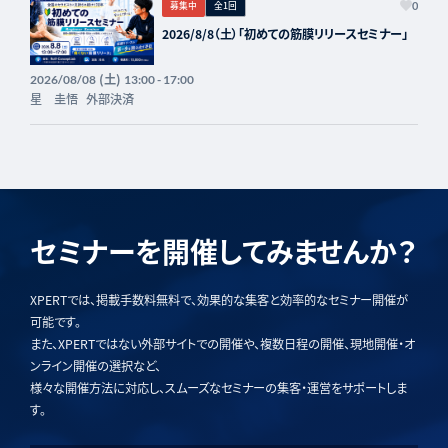
募集中
全1回
0
2026/8/8（土）「初めての筋膜リリースセミナー」
(土)
2026/08/08
13:00 - 17:00
星 圭悟
外部決済
セミナーを開催してみませんか？
XPERTでは、掲載手数料無料で、効果的な集客と効率的なセミナー開催が
可能です。
また、XPERTではない外部サイトでの開催や、複数日程の開催、現地開催・オ
ンライン開催の選択など、
様々な開催方法に対応し、スムーズなセミナーの集客・運営をサポートしま
す。