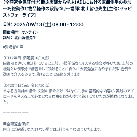
【全額返金保証付き】臨床実践から学ぶ！ADLにおける麻痺側手の参加
～巧緻動作と物品操作の段階づけ～講師：北山哲也先生【主催：セラピ
ストフォーライフ】
2025/09/13 (土) 09:00 - 12:00
日時：
開催場所：
オンライン
講師：
北山哲也先生
◾️受講者の声
（PT12年目：満足度10/10点）
回復期と違い、生活期にいると上肢、下肢関係なく介入する機会が多いため、上肢の
機能という部分で講義をして頂けることに自体に大変勉強になります。特に症例を
動画で介入をみせて頂けることに価値を感じます。
（OT23年目：満足度10/10点）
単なる方法論の紹介、文献の紹介だけではなくて、手の基礎的な内容が、実践のアプ
ローチを考える上で必要となる理由をわかりやすく説明していたのが勉強になりまし
た。
ーーーーーーー
■全額返金保証
内容にご納得いただけない場合は、料金を全額返金いたします。