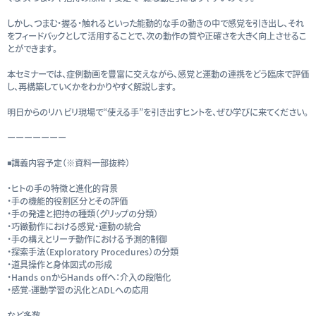
しかし、つまむ・握る・触れるといった能動的な手の動きの中で感覚を引き出し、それ
をフィードバックとして活用することで、次の動作の質や正確さを大きく向上させるこ
とができます。
本セミナーでは、症例動画を豊富に交えながら、感覚と運動の連携をどう臨床で評価
し、再構築していくかをわかりやすく解説します。
明日からのリハビリ現場で“使える手”を引き出すヒントを、ぜひ学びに来てください。
ーーーーーーー
◾️講義内容予定（※資料一部抜粋）
・ヒトの手の特徴と進化的背景
・手の機能的役割区分とその評価
・手の発達と把持の種類（グリップの分類）
・巧緻動作における感覚・運動の統合
・手の構えとリーチ動作における予測的制御
・探索手法（Exploratory Procedures）の分類
・道具操作と身体図式の形成
・Hands onからHands offへ：介入の段階化
・感覚-運動学習の汎化とADLへの応用
など多数