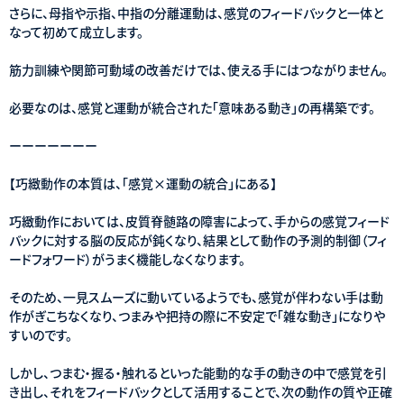
さらに、母指や示指、中指の分離運動は、感覚のフィードバックと一体と
なって初めて成立します。
筋力訓練や関節可動域の改善だけでは、使える手にはつながりません。
必要なのは、感覚と運動が統合された「意味ある動き」の再構築です。
ーーーーーーー
【巧緻動作の本質は、「感覚×運動の統合」にある】
巧緻動作においては、皮質脊髄路の障害によって、手からの感覚フィード
バックに対する脳の反応が鈍くなり、結果として動作の予測的制御（フィ
ードフォワード）がうまく機能しなくなります。
そのため、一見スムーズに動いているようでも、感覚が伴わない手は動
作がぎこちなくなり、つまみや把持の際に不安定で「雑な動き」になりや
すいのです。
しかし、つまむ・握る・触れるといった能動的な手の動きの中で感覚を引
き出し、それをフィードバックとして活用することで、次の動作の質や正確