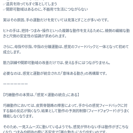
✅道具を持ってもすぐ落としてしまう
✅関節可動域はあるのに、不器用で生活につながらない
実はその原因、手の運動だけを見ていては見落とすことが多いのです。
ヒトの手は、把持・つまみ・操作といった複雑な動作を支えるために、橈側の繊細な動
きと尺側の安定性の協調が求められます。
さらに、母指や示指、中指の分離運動は、感覚のフィードバックと一体となって初めて
成立します。
筋力訓練や関節可動域の改善だけでは、使える手にはつながりません。
必要なのは、感覚と運動が統合された「意味ある動き」の再構築です。
ーーーーーーー
【巧緻動作の本質は、「感覚×運動の統合」にある】
巧緻動作においては、皮質脊髄路の障害によって、手からの感覚フィードバックに対
する脳の反応が鈍くなり、結果として動作の予測的制御（フィードフォワード）がうまく
機能しなくなります。
そのため、一見スムーズに動いているようでも、感覚が伴わない手は動作がぎこちな
くなり、つまみや把持の際に不安定で「雑な動き」になりやすいのです。