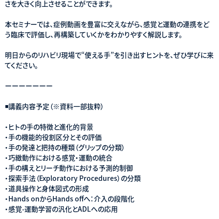
さを大きく向上させることができます。
本セミナーでは、症例動画を豊富に交えながら、感覚と運動の連携をど
う臨床で評価し、再構築していくかをわかりやすく解説します。
明日からのリハビリ現場で“使える手”を引き出すヒントを、ぜひ学びに来
てください。
ーーーーーーー
◾️講義内容予定（※資料一部抜粋）
・ヒトの手の特徴と進化的背景
・手の機能的役割区分とその評価
・手の発達と把持の種類（グリップの分類）
・巧緻動作における感覚・運動の統合
・手の構えとリーチ動作における予測的制御
・探索手法（Exploratory Procedures）の分類
・道具操作と身体図式の形成
・Hands onからHands offへ：介入の段階化
・感覚-運動学習の汎化とADLへの応用