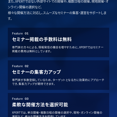
また、XPERTではない外部サイトでの開催や、複数日程の開催、現地開催・オ
ンライン開催の選択など、
様々な開催方法に対応し、スムーズなセミナーの集客・運営をサポートしま
す。
Feature
01
セミナー掲載の手数料は無料
専門家の方々による、情報発信の機会を増やすために、XPERTではセミナー
掲載の費用は無料としています。
Feature
02
セミナーの集客力アップ
専門家が多数登録しているため、ターゲットとなる方に効果的にアプローチ
でき、集客力アップが期待できます。
Feature
03
柔軟な開催方法を選択可能
XPERTでは、単日開催・複数日程の開催の選択や、現地・オンライン開催の
選択など、様々な開催方法を提供しています。