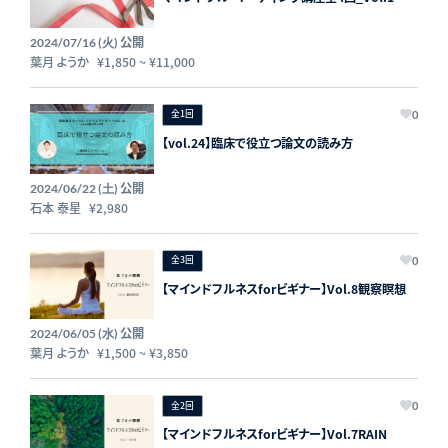
公開
2024/07/16 (火)
葉月 ようか
¥1,850
~
¥11,000
全1回
0
【vol.24】臨床で役立つ論文の読み方
公開
2024/06/22 (土)
石本 泰星
¥2,980
全3回
0
【マインドフルネスforビギナー】Vol.8観察瞑想
公開
2024/06/05 (水)
葉月 ようか
¥1,500
~
¥3,850
全2回
0
【マインドフルネスforビギナー】Vol.7RAIN