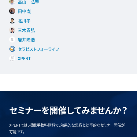
高山 弘幹
田中 創
北川孝
三木貴弘
岩井隆浩
セラピストフォーライフ
XPERT
セミナーを開催してみませんか？
XPERTでは、掲載手数料無料で、効果的な集客と効率的なセミナー開催が
可能です。