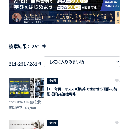
検索結果：
261
件
211-231 / 261
件
全1回
0
【1~5年目にオススメ】臨床で活かせる 画像の読
影~評価＆治療戦略~
公開
2024/09/13 (金)
郷間光正
¥3,980
全4回
0