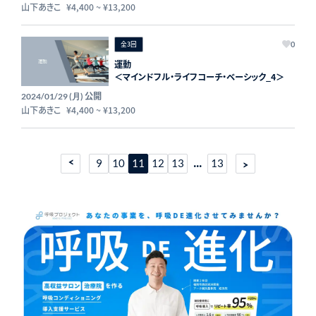
山下あきこ
¥4,400
~
¥13,200
全3回
0
運動
＜マインドフル・ライフコーチ・ベーシック_4＞
公開
2024/01/29 (月)
山下あきこ
¥4,400
~
¥13,200
...
9
10
11
12
13
13