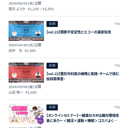
公開
2024/06/05 (水)
葉月 ようか
¥1,100
~
¥3,850
全1回
0
【vol.23】関節不安定性とエコーの最新知見
公開
2024/04/30 (火)
田中 矢
¥2,980
全1回
0
【vol.22】整形外科医の戦略と実践~チームで挑む
投球肩障害~
公開
2024/03/08 (金)
山田 唯一
¥2,980
全1回
0
【オンラインセミナー】～健康のカギは腸内環境改
善にあり～ ＜腸活×運動×睡眠＞コスパよく健
康・美容のサービスを受けたいあなたへ