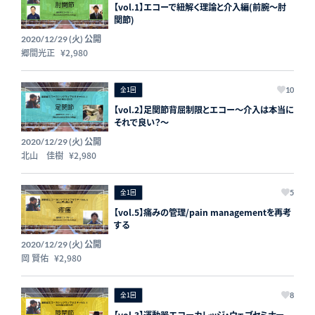
【vol.1】エコーで紐解く理論と介入編(前腕～肘
関節)
公開
2020/12/29 (火)
郷間光正
¥2,980
全1回
10
【vol.2】足関節背屈制限とエコー〜介入は本当に
それで良い？〜
公開
2020/12/29 (火)
北山 佳樹
¥2,980
全1回
5
【vol.5】痛みの管理/pain managementを再考
する
公開
2020/12/29 (火)
岡 賢佑
¥2,980
全1回
8