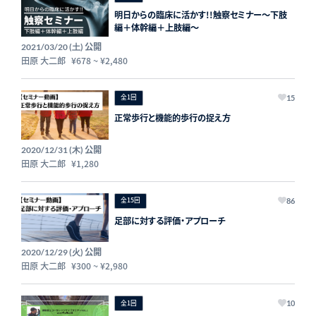
明日からの臨床に活かす!!触察セミナー〜下肢
編＋体幹編＋上肢編〜
公開
2021/03/20 (土)
田原 大二郎
¥678
~
¥2,480
全1回
15
正常歩行と機能的歩行の捉え方
公開
2020/12/31 (木)
田原 大二郎
¥1,280
全15回
86
足部に対する評価・アプローチ
公開
2020/12/29 (火)
田原 大二郎
¥300
~
¥2,980
全1回
10