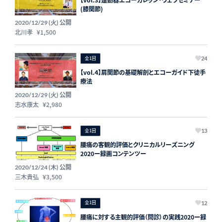
【vol.3】運動器エコーカレッジ・ウェブセミナー
(膝関節)
公開
2020/12/29 (火)
北川孝
¥1,500
全1回
24
【vol.4】肩関節の基礎解剖とエコーガイド下徒手
療法
公開
2020/12/29 (火)
志水康太
¥2,980
全1回
13
腰痛の客観的評価とクリニカルリーズニング
2020ー録画コンテンツー
公開
2020/12/24 (木)
三木貴弘
¥3,500
全1回
12
腰痛に対する主観的評価（問診）の実践2020ー録