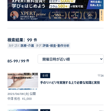
検索結果：
99
件
カテゴリ：
医療・介護
タグ：
評価・検査・動作分析
85-99 / 99
件
全1回
26
手のリハビリを実施する上で必要な知識と実技
公開
2021/06/08 (火)
中澤 拓也
¥1,000