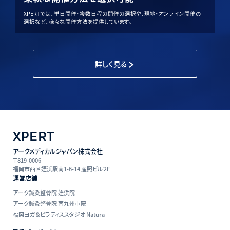
XPERTでは、単日開催・複数日程の開催の選択や、現地・オンライン開催の
選択など、様々な開催方法を提供しています。
詳しく見る
アークメディカルジャパン株式会社
〒819-0006
福岡市西区姪浜駅南1-6-14 産照ビル２F
運営店舗
アーク鍼灸整骨院 姪浜院
アーク鍼灸整骨院 南九州市院
福岡ヨガ＆ピラティススタジオ Natura