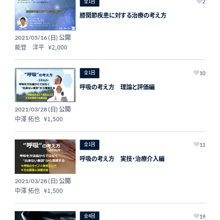
全1回
2
膝関節疾患に対する治療の考え方
公開
2021/05/16 (日)
能登 洋平
¥2,000
全1回
10
呼吸の考え方 理論と評価編
公開
2021/03/28 (日)
中澤 拓也
¥1,500
全1回
11
呼吸の考え方 実技・治療介入編
公開
2021/03/28 (日)
中澤 拓也
¥1,500
全4回
19