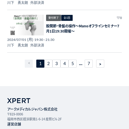
川下 勇太朗
外部決済
受付終了
全1回
0
股関節・骨盤の操作〜Manoオフラインセミナー7
月1日19:30開催〜
(月)
2024/07/01
19:30 - 21:30
川下 勇太朗
外部決済
...
1
2
3
4
5
7
アークメディカルジャパン株式会社
〒819-0006
福岡市西区姪浜駅南1-6-14 産照ビル２F
運営店舗