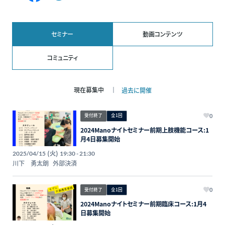
ペ
サ
ー
イ
ジ
ト
セミナー
動画コンテンツ
コミュニティ
現在募集中
過去に開催
受付終了
全1回
0
2024Manoナイトセミナー前期上肢機能コース:1
月4日募集開始
(火)
2025/04/15
19:30 - 21:30
川下 勇太朗
外部決済
受付終了
全1回
0
2024Manoナイトセミナー前期臨床コース:1月4
日募集開始