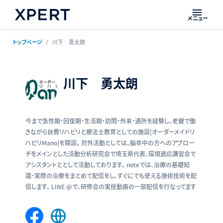
メニュー
トップページ
川下 勇太朗
川下 勇太朗
今まで急性期・回復期・生活期・訪問・外来・通所を経験し、老健で働
きながら自費リハビリと療法士教育としての施設[オーダーメイドリ
ハビリMano]を開設。 対外活動としては、脳卒中の方へのアプロー
チをメインとした活動分析研究会で埼玉県代表、環境適応講習会で
アシスタントととして活動しております。 noteでは、治療の基礎知
識・実際の治療をまとめて配信をし、すぐにでも使える施術技術を配
信します。 LINE @で、研修会の実技動画の一部配信を行なってます
Facebook
Web