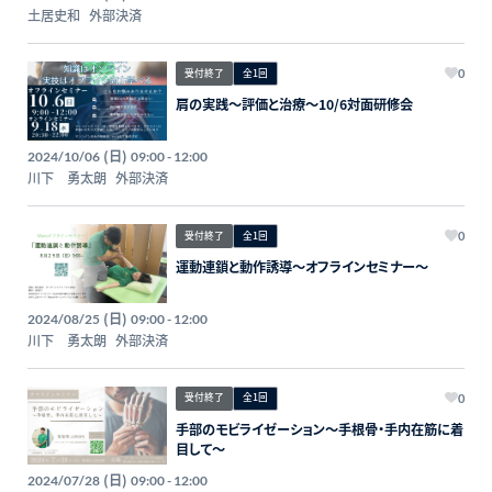
セミナー開催（LIVE配信）
土居史和
外部決済
受付終了
全1回
0
肩の実践〜評価と治療〜10/6対面研修会
(日)
2024/10/06
09:00 - 12:00
川下 勇太朗
外部決済
受付終了
全1回
0
運動連鎖と動作誘導〜オフラインセミナー〜
(日)
2024/08/25
09:00 - 12:00
川下 勇太朗
外部決済
受付終了
全1回
0
手部のモビライゼーション〜手根骨・手内在筋に着
目して〜
(日)
2024/07/28
09:00 - 12:00