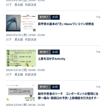
2025/01/26
10:00 - 12:00
川下 勇太朗
外部決済
受付終了
全1回
0
肩甲骨の基本の「き」：Manoワンコイン研修会
(木)
2025/01/23
19:00 - 21:00
川下 勇太朗
外部決済
受付終了
全1回
0
上肢を活かすActivity
(日)
2024/12/22
10:00 - 15:00
川下 勇太朗
外部決済
受付終了
全1回
0
脳卒中患者のリーチ コンポーネントの整理と治
療〜痛み・亜脱臼の予防・上肢機能を引き出すチャ
ンスを探る〜2024年12月4日20：３０〜オンライン
(水)
2024/12/04
20:30 - 21:30