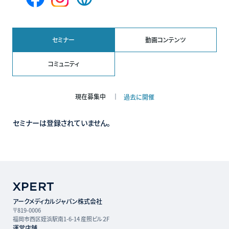
Facebook
Instagram
Web
ペ
ペ
サ
ー
ー
イ
ジ
ジ
ト
セミナー
動画コンテンツ
コミュニティ
現在募集中
過去に開催
セミナーは登録されていません。
アークメディカルジャパン株式会社
〒819-0006
福岡市西区姪浜駅南1-6-14 産照ビル２F
運営店舗