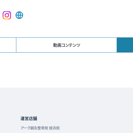
Instagram
Web
ペ
サ
ー
イ
ジ
ト
動画コンテンツ
運営店舗
アーク鍼灸整骨院 姪浜院