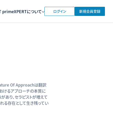
 prime
XPERTについて
ログイン
新規会員登録
ure Of Approachは翻訳
におけるアプローチの本質に
味があり、セラピストが増えて
される存在として生き残ってい