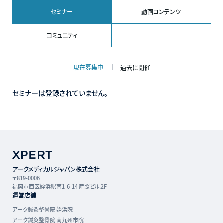
ジ
ジ
ジ
ト
セミナー
動画コンテンツ
コミュニティ
現在募集中
過去に開催
セミナーは登録されていません。
アークメディカルジャパン株式会社
〒819-0006
福岡市西区姪浜駅南1-6-14 産照ビル２F
運営店舗
アーク鍼灸整骨院 姪浜院
アーク鍼灸整骨院 南九州市院