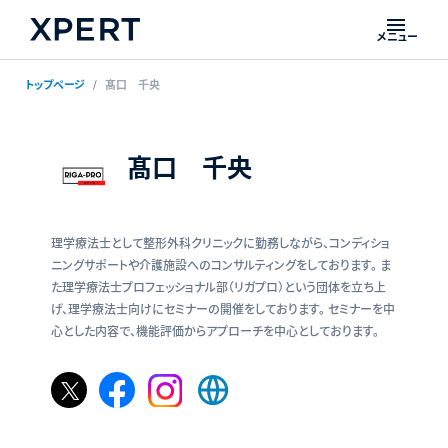
メニュー
トップページ
髙口 千央
髙口 千央
理学療法士として整形外科クリニックに勤務しながら、コンディショ
ニングサポートや介護施設へのコンサルティングをしております。 ま
た理学療法士プロフェッショナル部（リガプロ）という団体を立ち上
げ、理学療法士向けにセミナーの開催をしております。 セミナーを中
心とした内容で、機能評価からアプローチを中心としております。
𝕏
Facebook
Instagram
Web
ペ
ペ
ペ
サ
ー
ー
ー
イ