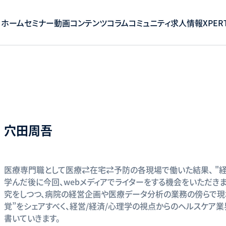
ホーム
セミナー
動画コンテンツ
コラム
コミュニティ
求人情報
XPERT
穴田周吾
医療専門職として医療⇄在宅⇄予防の各現場で働いた結果、 "
学んだ後に今回、webメディアでライターをする機会をいただき
究をしつつ、病院の経営企画や医療データ分析の業務の傍らで現
覚”をシェアすべく、経営/経済/心理学の視点からのヘルスケア
書いていきます。